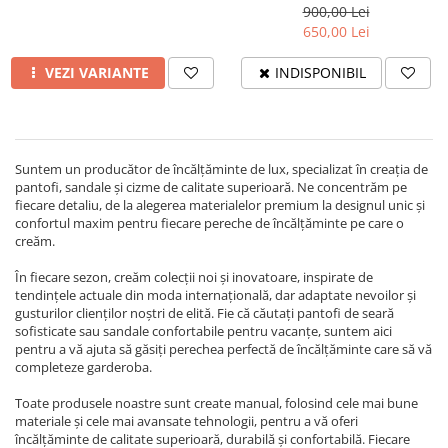
900,00 Lei
650,00 Lei
VEZI VARIANTE
INDISPONIBIL
Suntem un producător de încălțăminte de lux, specializat în creația de
pantofi, sandale și cizme de calitate superioară. Ne concentrăm pe
fiecare detaliu, de la alegerea materialelor premium la designul unic și
confortul maxim pentru fiecare pereche de încălțăminte pe care o
creăm.
În fiecare sezon, creăm colecții noi și inovatoare, inspirate de
tendințele actuale din moda internațională, dar adaptate nevoilor și
gusturilor clienților noștri de elită. Fie că căutați pantofi de seară
sofisticate sau sandale confortabile pentru vacanțe, suntem aici
pentru a vă ajuta să găsiți perechea perfectă de încălțăminte care să vă
completeze garderoba.
Toate produsele noastre sunt create manual, folosind cele mai bune
materiale și cele mai avansate tehnologii, pentru a vă oferi
încălțăminte de calitate superioară, durabilă și confortabilă. Fiecare