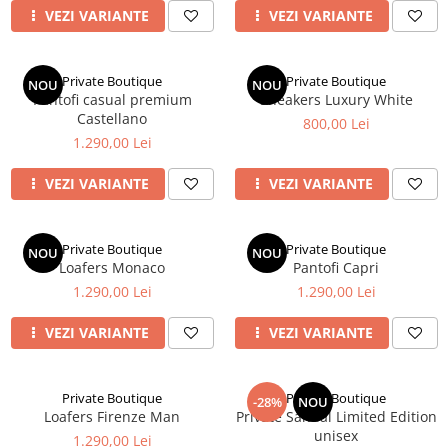
VEZI VARIANTE
VEZI VARIANTE
Private Boutique
Private Boutique
NOU
NOU
Pantofi casual premium
Sneakers Luxury White
Castellano
800,00 Lei
1.290,00 Lei
VEZI VARIANTE
VEZI VARIANTE
Private Boutique
Private Boutique
NOU
NOU
Loafers Monaco
Pantofi Capri
1.290,00 Lei
1.290,00 Lei
VEZI VARIANTE
VEZI VARIANTE
Private Boutique
Private Boutique
-28%
NOU
Loafers Firenze Man
Private Sandal Limited Edition
unisex
1.290,00 Lei