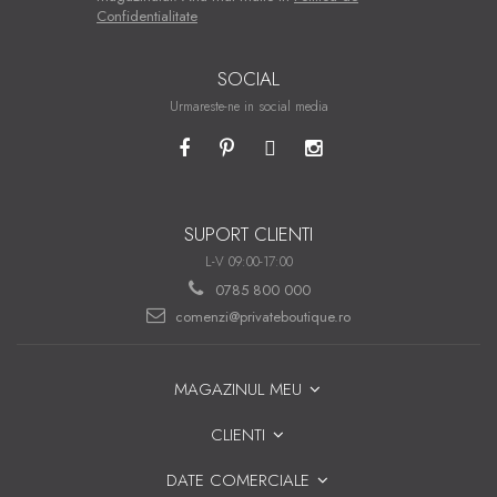
Confidentialitate
SOCIAL
Urmareste-ne in social media
SUPORT CLIENTI
L-V 09:00-17:00
0785 800 000
comenzi@privateboutique.ro
MAGAZINUL MEU
CLIENTI
DATE COMERCIALE