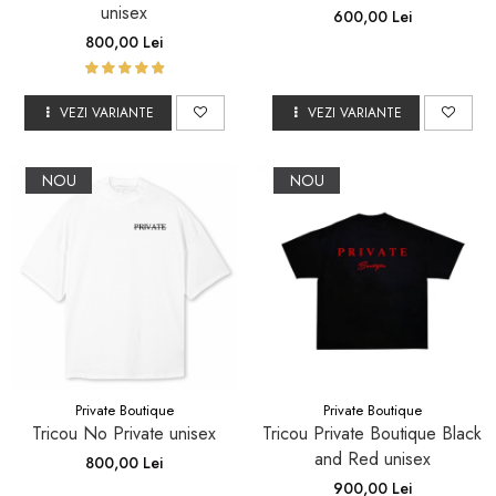
unisex
600,00 Lei
800,00 Lei
VEZI VARIANTE
VEZI VARIANTE
NOU
NOU
Private Boutique
Private Boutique
Tricou No Private unisex
Tricou Private Boutique Black
and Red unisex
800,00 Lei
900,00 Lei