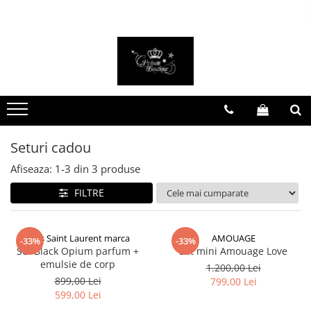
FEMEI
BĂRBAȚI
PARFUMURI DE NIȘĂ
PARFUMURI ARĂBEȘTI
Costume
Costume
Parfumuri bărbătești
Parfumuri bărbătești
Treninguri
Jachete
Parfumuri damă
Parfumuri damă
Rochii
Treninguri
Parfumuri unisex
Parfumuri unisex
Rochii de mireasă
Tricouri
Seturi cadou
Set parfumuri
Seturi cadou
Tricouri
Încălțăminte
Afiseaza:
1-
3
din
3
produse
Pantofi casual
Genți
FILTRE
Încălțăminte sport
Ghete
Yves Saint Laurent marca
AMOUAGE
-33%
-33%
Accesorii
Set Black Opium parfum +
Set mini Amouage Love
emulsie de corp
1.200,00 Lei
899,00 Lei
799,00 Lei
599,00 Lei