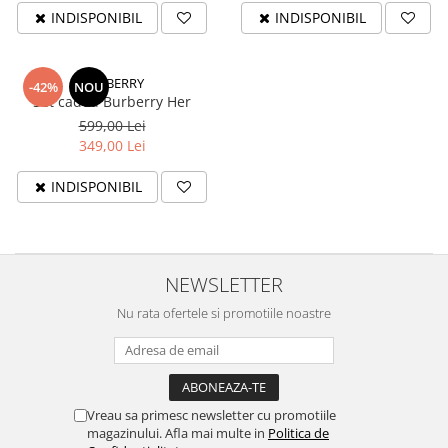
INDISPONIBIL
INDISPONIBIL
BURBERRY
-42%
NOU
Set cadou Burberry Her
599,00 Lei
349,00 Lei
INDISPONIBIL
NEWSLETTER
Nu rata ofertele si promotiile noastre
Vreau sa primesc newsletter cu promotiile
magazinului. Afla mai multe in
Politica de