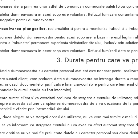
onarea de la primirea unor astfel de comunicari comerciale puteti folosi optiun
atelor dumneavoastra in acest scop este voluntara. Refuzul furnizarii consimtam
 negative pentru dumneavoastra.
rezolvarea plangerilor
, reclamatiilor si pentru a monitoriza traficul si a imb
lucrarea datelor dumneavoastra pentru acest scop are la baza interesul legitim al 
tru a imbunatati permanent experienta vizitatorilor site-ului, inclusiv prin solution
atelor dumneavoastra in acest scop este voluntara. Refuzul furnizarii datelor p
3. Durata pentru care va p
datele dumneavoastra cu caracter personal atat cat este necesar pentru realizar
are sunteti client, vom prelucra datele dumneavoastra pe intreaga durata a raportu
ex, in cazul documentelor justificative financiar-contabile pentru care termenul 
financiar in cursul caruia au fost intocmite).
n care sunteti client si va exercitati optiunea de stergere a contului de utilizator,
erpreta aceasta actiune ca optiunea dumneavoastra de a va dezabona de la pri
erviciile oferite prin intermediul site-ului.
, daca alegeti sa va stergeti contul de utilizator, nu va vom mai trimite e-mailuri
m sa va informam ca stergerea contului nu va avea ca efect automat stergerea 
are doriti sa nu va mai fie prelucrate datele cu caracter personal sau daca doriti 