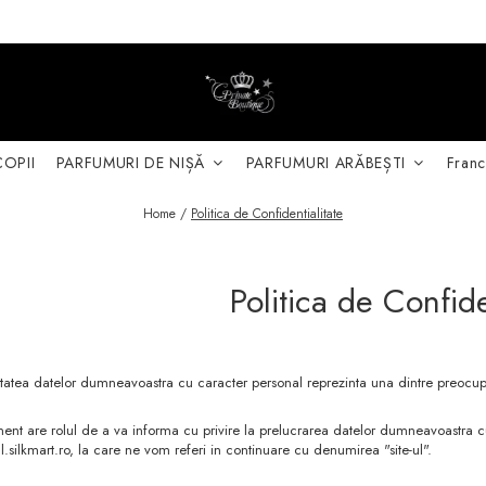
COPII
PARFUMURI DE NIȘĂ
PARFUMURI ARĂBEȘTI
Franc
Home /
Politica de Confidentialitate
Politica de Confide
itatea datelor dumneavoastra cu caracter personal reprezinta una dintre preocupar
nt are rolul de a va informa cu privire la prelucrarea datelor dumneavoastra cu ca
l.silkmart.ro, la care ne vom referi in continuare cu denumirea "site-ul".