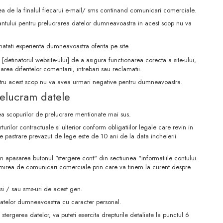
ea de la finalul fiecarui e-mail/ sms continand comunicari comerciale.
antului pentru prelucrarea datelor dumneavoastra in acest scop nu va
unatati experienta dumneavoastra oferita pe site.
[detinatorul website-ului] de a asigura functionarea corecta a site-ului,
area diferitelor comentarii, intrebari sau reclamatii.
entru acest scop nu va avea urmari negative pentru dumneavoastra.
relucram datele
ea scopurilor de prelucrare mentionate mai sus.
rilor contractuale si ulterior conform obligatiilor legale care revin in
de pastrare prevazut de lege este de 10 ani de la data incheierii
 prin apasarea butonul "stergere cont" din sectiunea "informatiile contului
mirea de comunicari comerciale prin care va tinem la curent despre
 si / sau sms-uri de acest gen.
datelor dumneavoastra cu caracter personal.
stergerea datelor, va puteti exercita drepturile detaliate la punctul 6