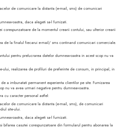
loacelor de comunicare la distanta (e-mail, sms) de comunicari
mneavoastra, daca alegeti sa-l furnizati.
i corespunzatoare de la momentul crearii contului, sau ulterior crearii
ea de la finalul fiecarui e-mail/ sms continand comunicari comerciale.
antului pentru prelucrarea datelor dumneavoastra in acest scop nu va
e-ului, realizarea de profiluri de preferinte de consum, in principal, in
 de a imbunatati permanent experienta clientilor pe site. Furnizarea
 scop nu va avea urmari negative pentru dumneavoastra.
tra cu caracter personal astfel:
loacelor de comunicare la distanta (e-mail, sms), de comunicari
iul site-ului.
mneavoastra, daca alegeti sa-l furnizati.
si bifarea casutei corespunzatoare din formularul pentru abonarea la