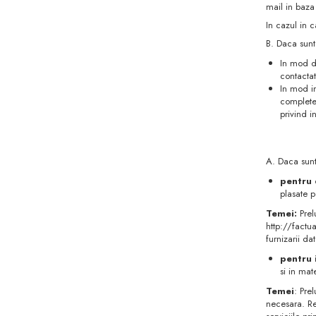
mail in baza
In cazul in c
B. Daca sunte
In mod di
contactat
In mod in
complete,
privind i
A. Daca sunt
pentru 
plasate 
Temei:
Prel
http://factu
furnizarii da
pentru 
si in mat
Temei
: Pre
necesara. Ref