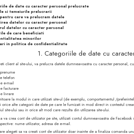
iile de date cu caracter personal prelucrate
le si temeiurile prelucrarii
pentru care va prelucram datele
irea datelor cu caracter personal
rul datelor cu caracter personal
ile de care beneficiati
ntialitatea minorilor
ari in politica de confidentialitate
1. Categoriile de date cu caracte
eti client al site-ului, va prelucra datele dumneavoastra cu caracter personal, cu
 prenume
 telefon
e e-mail
e facturare
e livrare
ritoare la modul in care utilizati site-ul (de exemplu, comportamentul /preferin
 orice alte categorii de date pe care le furnizati in mod direct in contextul creari
ul site-ului sau in orice alt mod care rezulta din utilizarea site-ului.
a va crea cont de utilizator pe site, utilizati contul dumneavoastra de Facebook
espective: nume utilizator, adresa de e-mail.
care alegeti sa va creati cont de utilizator doar inainte de a finaliza comanda un