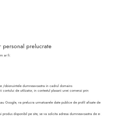
r personal prelucrate
m ar fi:
tele /obisnuintele dumneavoastra in cadrul domains
i contului de utilizator, in contextul plasarii unei comenzi prin
 sau Google, va prelucra urmatoarele date publice de profil afisate de
ui produs disponibil pe site, se va solicita adresa dumneavoastra de e-