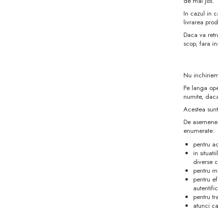
de mai jos.
In cazul in 
livrarea prod
Daca va retr
scop, fara i
Nu inchiriem
Pe langa oper
numite, daca
Acestea sunt 
De asemenea,
enumerate:
pentru ad
in situat
diverse c
pentru me
pentru ef
autentific
pentru tr
atunci c