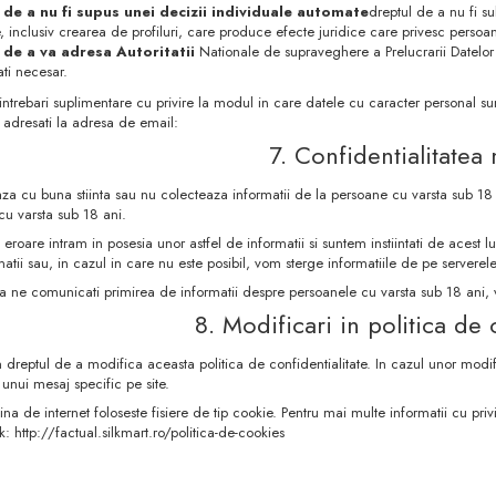
 de a nu fi supus unei decizii individuale automate
dreptul de a nu fi su
 inclusiv crearea de profiluri, care produce efecte juridice care privesc persoa
 de a va adresa Autoritatii
Nationale de supraveghere a Prelucrarii Datelor
ti necesar.
 intrebari suplimentare cu privire la modul in care datele cu caracter personal su
adresati la adresa de email:
7. Confidentialitatea 
za cu buna stiinta sau nu colecteaza informatii de la persoane cu varsta sub 18 a
cu varsta sub 18 ani.
 eroare intram in posesia unor astfel de informatii si suntem instiintati de acest
atii sau, in cazul in care nu este posibil, vom sterge informatiile de pe serverele
sa ne comunicati primirea de informatii despre persoanele cu varsta sub 18 ani,
8. Modificari in politica de 
reptul de a modifica aceasta politica de confidentialitate. In cazul unor modifica
 unui mesaj specific pe site.
na de internet foloseste fisiere de tip cookie. Pentru mai multe informatii cu pri
k: http://factual.silkmart.ro/politica-de-cookies