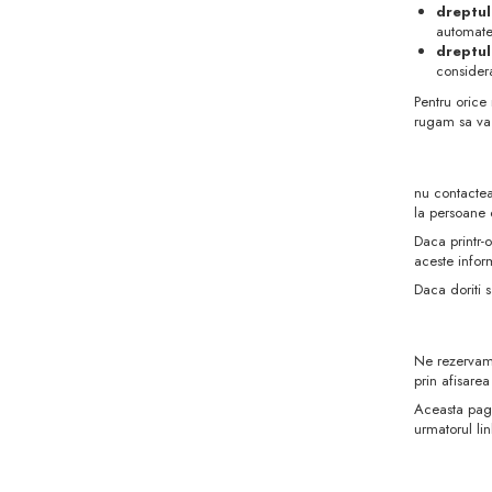
dreptul
automate,
dreptul
considera
Pentru orice
rugam sa va 
nu contactea
la persoane 
Daca printr-o
aceste inform
Daca doriti 
Ne rezervam d
prin afisarea
Aceasta pagi
urmatorul lin