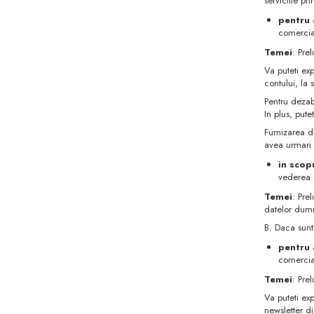
serviciile pri
pentru 
comercial
Temei
: Pre
Va puteti ex
contului, la 
Pentru dezab
In plus, pute
Furnizarea d
avea urmari
in scop
vederea i
Temei
: Pre
datelor dumn
B. Daca sunte
pentru 
comercial
Temei
: Pre
Va puteti ex
newsletter di