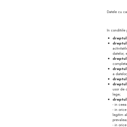
Datele cu ca
In conditiile
dreptul
dreptul
activitat
datelor, 
dreptul 
completa
dreptul
a datelor
dreptul
dreptul
usor de c
lege;
dreptul
- in ceea
- in oric
legitim a
prevaleaz
- in oric