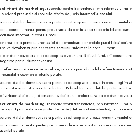
n intermediul site-ului.
activitati de marketing
, respectiv pentru transmiterea, prin intermediul mij
e privind produsele si serviciile oferite de , prin intermediul site-ului.
lucrarea datelor dumneavoastra pentru acest scop are la baza consimtamantul du
prima consimtamantul pentru prelucrarea datelor in acest scop prin bifarea casute
sectiunea informatiile contului meu.
onarea de la primirea unor astfel de comunicari comerciale puteti folosi optiun
ti sa va dezabonati prin accesarea sectiunii "Informatiile contului meu".
atelor dumneavoastra in acest scop este voluntara. Refuzul furnizarii consimtam
 negative pentru dumneavoastra.
ul efectuarii diverselor analize
, raportari privind modul de functionare a sit
mbunatatiri experientei oferite pe site.
lucrarea datelor dumneavoastra pentru acest scop are la baza interesul legitim al
eavoastra in acest scop este voluntara. Refuzul furnizarii datelor pentru acest
ti vizitator al site-ului, [detinatorul website-ului] prelucreaza datele dumneavoas
activitati de marketing
, respectiv pentru transmiterea, prin intermediul mij
e privind produsele si serviciile oferite de [detinatorul website-ului], prin intermed
lucrarea datelor dumneavoastra pentru acest scop are la baza consimtamantul du
prima consimtamantul pentru prelucrarea datelor in acest scop prin completarea 
sponibil pe site.