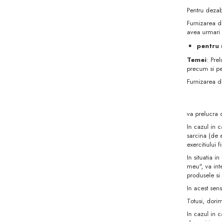
Pentru dezab
Furnizarea d
avea urmari
pentru 
Temei
: Pre
precum si pen
Furnizarea d
va prelucra 
In cazul in c
sarcina (de 
exercitiului 
In situatia i
meu", va int
produsele si s
In acest sens
Totusi, dori
In cazul in c