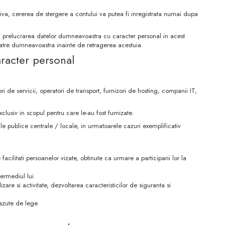
ctiva, cererea de stergere a contului va putea fi inregistrata numai dupa
a prelucrarea datelor dumneavoastra cu caracter personal in acest
atre dumneavoastra inainte de retragerea acestuia.
aracter personal
ori de servicii, operatori de transport, furnizori de hosting, companii IT,
clusiv in scopul pentru care le-au fost furnizate.
 publice centrale / locale, in urmatoarele cazuri exemplificativ
acilitati persoanelor vizate, obtinute ca urmare a participarii lor la
termediul lui
zare si activitate, dezvoltarea caracteristicilor de siguranta si
vazute de lege