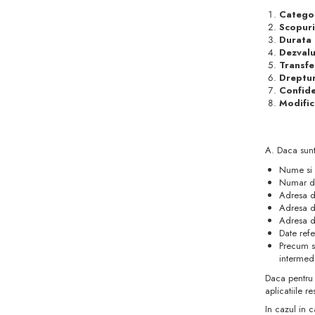
Categor
Scopuri
Durata 
Dezvalu
Transfe
Dreptur
Confide
Modific
A. Daca sunt
Nume si
Numar de
Adresa d
Adresa d
Adresa d
Date refe
Precum si
intermedi
Daca pentru 
aplicatiile r
In cazul in 