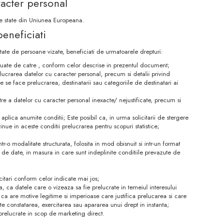
racter personal
tre state din Uniunea Europeana.
beneficiati
litate de persoane vizate, beneficiati de urmatoarele drepturi:
ectuate de catre , conform celor descrise in prezentul document;
lucrarea datelor cu caracter personal, precum si detalii privind
 se face prelucrarea, destinatarii sau categoriile de destinatari ai
atre a datelor cu caracter personal inexacte/ nejustificate, precum si
 se aplica anumite conditii; Este posibil ca, in urma solicitarii de stergere
inue in aceste conditii prelucrarea pentru scopuri statistice;
r-o modalitate structurata, folosita in mod obisnuit si intr-un format
r de date, in masura in care sunt indeplinite conditiile prevazute de
icitari conform celor indicate mai jos;
a, ca datele care o vizeaza sa fie prelucrate in temeiul interesului
 ca are motive legitime si imperioase care justifica prelucarea si care
este constatarea, exercitarea sau apararea unui drept in instanta;
 prelucrate in scop de marketing direct.