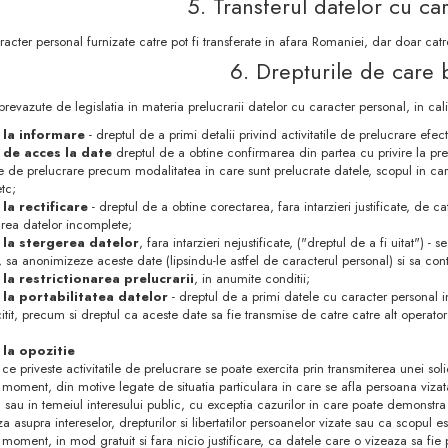
5. Transferul datelor cu ca
racter personal furnizate catre pot fi transferate in afara Romaniei, dar doar ca
6. Drepturile de care 
 prevazute de legislatia in materia prelucrarii datelor cu caracter personal, in ca
 la informare
- dreptul de a primi detalii privind activitatile de prelucrare ef
 de acces la date
dreptul de a obtine confirmarea din partea cu privire la pre
ile de prelucrare precum modalitatea in care sunt prelucrate datele, scopul in care
etc;
la rectificare
- dreptul de a obtine corectarea, fara intarzieri justificate, de c
rea datelor incomplete;
 la stergerea datelor
, fara intarzieri nejustificate, ("dreptul de a fi uitat") -
, sa anonimizeze aceste date (lipsindu-le astfel de caracterul personal) si sa cont
 la restrictionarea prelucrarii
, in anumite conditii;
 la portabilitatea datelor
- dreptul de a primi datele cu caracter personal int
itit, precum si dreptul ca aceste date sa fie transmise de catre catre alt operato
 la opozitie
 ce priveste activitatile de prelucrare se poate exercita prin transmiterea unei sol
e moment, din motive legate de situatia particulara in care se afla persoana vizat
l sau in temeiul interesului public, cu exceptia cazurilor in care poate demonstra
a asupra intereselor, drepturilor si libertatilor persoanelor vizate sau ca scopul 
e moment, in mod gratuit si fara nicio justificare, ca datele care o vizeaza sa fie