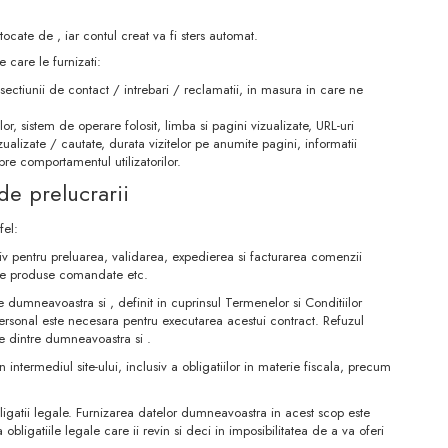
tocate de , iar contul creat va fi sters automat.
 care le furnizati:
ul sectiunii de contact / intrebari / reclamatii, in masura in care ne
or, sistem de operare folosit, limba si pagini vizualizate, URL-uri
izualizate / cautate, durata vizitelor pe anumite pagini, informatii
pre comportamentul utilizatorilor.
de prelucrarii
fel:
tiv pentru preluarea, validarea, expedierea si facturarea comenzii
 de produse comandate etc.
 dumneavoastra si , definit in cuprinsul Termenelor si Conditiilor
personal este necesara pentru executarea acestui contract. Refuzul
le dintre dumneavoastra si .
rin intermediul site-ului, inclusiv a obligatiilor in materie fiscala, precum
igatii legale. Furnizarea datelor dumneavoastra in acest scop este
bligatiile legale care ii revin si deci in imposibilitatea de a va oferi