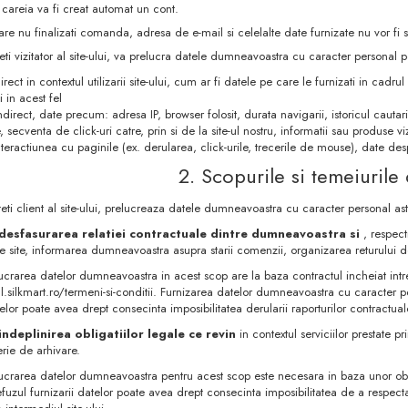
 careia va fi creat automat un cont.
are nu finalizati comanda, adresa de e-mail si celelalte date furnizate nu vor fi s
ti vizitator al site-ului, va prelucra datele dumneavoastra cu caracter personal pe
rect in contextul utilizarii site-ului, cum ar fi datele pe care le furnizati in cadr
i in acest fel
direct, date precum: adresa IP, browser folosit, durata navigarii, istoricul cautaril
 secventa de click-uri catre, prin si de la site-ul nostru, informatii sau produse v
nteractiunea cu paginile (ex. derularea, click-urile, trecerile de mouse), date des
2. Scopurile si temeiurile 
eti client al site-ului, prelucreaza datele dumneavoastra cu caracter personal ast
desfasurarea relatiei contractuale dintre dumneavoastra si
, respec
pe site, informarea dumneavoastra asupra starii comenzii, organizarea returului
ucrarea datelor dumneavoastra in acest scop are la baza contractul incheiat intre
al.silkmart.ro/termeni-si-conditii. Furnizarea datelor dumneavoastra cu caracter 
telor poate avea drept consecinta imposibilitatea derularii raporturilor contractua
indeplinirea obligatiilor legale ce revin
in contextul serviciilor prestate p
erie de arhivare.
lucrarea datelor dumneavoastra pentru acest scop este necesara in baza unor obl
uzul furnizarii datelor poate avea drept consecinta imposibilitatea de a respecta o