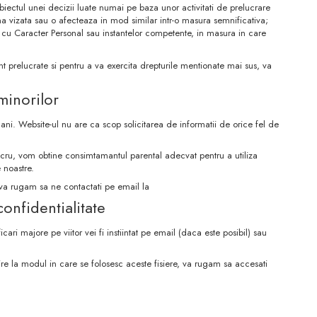
biectul unei decizii luate numai pe baza unor activitati de prelucrare
na vizata sau o afecteaza in mod similar intr-o masura semnificativa;
 cu Caracter Personal sau instantelor competente, in masura in care
nt prelucrate si pentru a va exercita drepturile mentionate mai sus, va
minorilor
ni. Website-ul nu are ca scop solicitarea de informatii de orice fel de
 lucru, vom obtine consimtamantul parental adecvat pentru a utiliza
 noastre.
 va rugam sa ne contactati pe email la
confidentialitate
ri majore pe viitor vei fi instiintat pe email (daca este posibil) sau
vire la modul in care se folosesc aceste fisiere, va rugam sa accesati