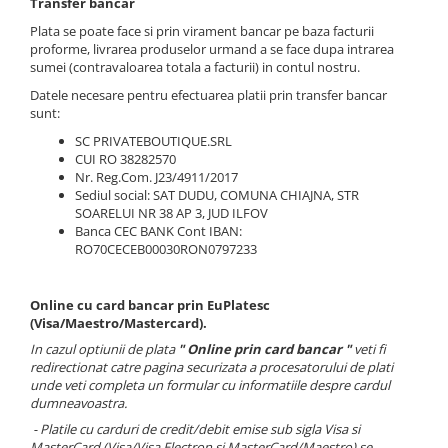
Transfer bancar
Plata se poate face si prin virament bancar pe baza facturii
proforme, livrarea produselor urmand a se face dupa intrarea
sumei (contravaloarea totala a facturii) in contul nostru.
Datele necesare pentru efectuarea platii prin transfer bancar
sunt:
SC PRIVATEBOUTIQUE.SRL
CUI RO 38282570
Nr. Reg.Com. J23/4911/2017
Sediul social: SAT DUDU, COMUNA CHIAJNA, STR
SOARELUI NR 38 AP 3, JUD ILFOV
Banca CEC BANK Cont IBAN:
RO70CECEB00030RON0797233
Online cu card bancar prin EuPlatesc
(Visa/Maestro/Mastercard).
In cazul optiunii de plata
" Online prin card bancar "
veti fi
redirectionat catre pagina securizata a procesatorului de plati
unde veti completa un formular cu informatiile despre cardul
dumneavoastra.
- Platile cu carduri de credit/debit emise sub sigla Visa si
MasterCard (Visa/Visa Electron si MasterCard/Maestro)
se