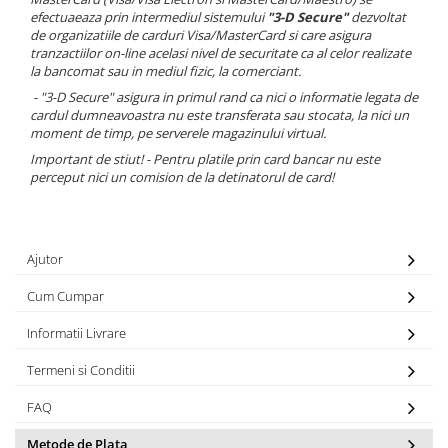
efectuaeaza prin intermediul sistemului
"3-D Secure"
dezvoltat
de organizatiile de carduri Visa/MasterCard si care asigura
tranzactiilor on-line acelasi nivel de securitate ca al celor realizate
la bancomat sau in mediul fizic, la comerciant.
- "3-D Secure" asigura in primul rand ca nici o informatie legata de
cardul dumneavoastra nu este transferata sau stocata,
la nici un
moment de timp, pe serverele magazinului virtual.
Important de stiut! - Pentru platile prin card bancar nu este
perceput nici un comision de la detinatorul de card!
Ajutor
Cum Cumpar
Informatii Livrare
Termeni si Conditii
FAQ
Metode de Plata