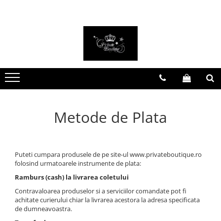
FEMEI
BĂRBAȚI
PARFUMURI DE NIȘĂ
PARFUMURI ARĂBEȘTI
Costume
Costume
Parfumuri bărbătești
Parfumuri bărbătești
Treninguri
Jachete
Parfumuri damă
Parfumuri damă
Rochii
Treninguri
Parfumuri unisex
Parfumuri unisex
Rochii de mireasă
Tricouri
Seturi cadou
Set parfumuri
Metode de Plata
Tricouri
Încălțăminte
Pantofi casual
Genți
Încălțăminte sport
Puteti cumpara produsele de pe site-ul www.privateboutique.ro
Ghete
folosind urmatoarele instrumente de plata:
Accesorii
Ramburs (cash) la livrarea coletului
Contravaloarea produselor si a serviciilor comandate pot fi
achitate curierului chiar la livrarea acestora la adresa specificata
de dumneavoastra.