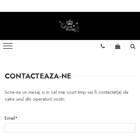
FEMEI
BĂRBAȚI
PARFUMURI DE NIȘĂ
PARFUMURI ARĂBEȘTI
Costume
Costume
Parfumuri bărbătești
Parfumuri bărbătești
Treninguri
Jachete
Parfumuri damă
Parfumuri damă
Rochii
Treninguri
Parfumuri unisex
Parfumuri unisex
Rochii de mireasă
Tricouri
Seturi cadou
Set parfumuri
CONTACTEAZA-NE
Tricouri
Încălțăminte
Pantofi casual
Genți
Scrie-ne un mesaj si in cel mai scurt timp vei fi contactat(a) de
catre unul din operatorii nostri.
Încălțăminte sport
Ghete
Email*
Accesorii