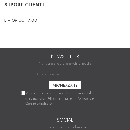
SUPORT CLIENTI
L-V 09:00-17:00
NEWSLETTER
Nu rata ofertele si promotiile noastre
Vreau sa primesc newsletter cu promotiile
magazinului. Afla mai multe in
Politica de
Confidentialitate
SOCIAL
Urmareste-ne in social media