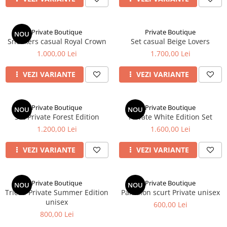
Private Boutique
Private Boutique
NOU
Sneakers casual Royal Crown
Set casual Beige Lovers
1.000,00 Lei
1.700,00 Lei
VEZI VARIANTE
VEZI VARIANTE
Private Boutique
Private Boutique
NOU
NOU
Set Private Forest Edition
Private White Edition Set
1.200,00 Lei
1.600,00 Lei
VEZI VARIANTE
VEZI VARIANTE
Private Boutique
Private Boutique
NOU
NOU
Tricou Private Summer Edition
Pantalon scurt Private unisex
unisex
600,00 Lei
800,00 Lei