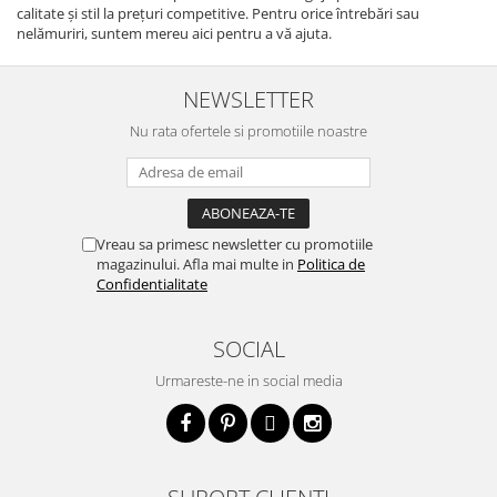
calitate și stil la prețuri competitive. Pentru orice întrebări sau
nelămuriri, suntem mereu aici pentru a vă ajuta.
NEWSLETTER
Nu rata ofertele si promotiile noastre
Vreau sa primesc newsletter cu promotiile
magazinului. Afla mai multe in
Politica de
Confidentialitate
SOCIAL
Urmareste-ne in social media