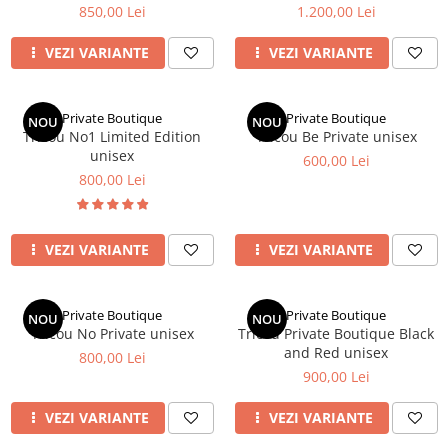
850,00 Lei
1.200,00 Lei
VEZI VARIANTE
VEZI VARIANTE
Private Boutique
Private Boutique
NOU
NOU
Tricou No1 Limited Edition
Tricou Be Private unisex
unisex
600,00 Lei
800,00 Lei
VEZI VARIANTE
VEZI VARIANTE
Private Boutique
Private Boutique
NOU
NOU
Tricou No Private unisex
Tricou Private Boutique Black
and Red unisex
800,00 Lei
900,00 Lei
VEZI VARIANTE
VEZI VARIANTE