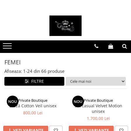
FEMEI
BĂRBAȚI
PARFUMURI DE NIȘĂ
PARFUMURI ARĂBEȘTI
Costume
Costume
Parfumuri bărbătești
Parfumuri bărbătești
Treninguri
Jachete
Parfumuri damă
Parfumuri damă
Rochii
Treninguri
Parfumuri unisex
Parfumuri unisex
Rochii de mireasă
Tricouri
Seturi cadou
Set parfumuri
FEMEI
Tricouri
Încălțăminte
Afiseaza:
1-
24
din
66
produse
Pantofi casual
Genți
FILTRE
Încălțăminte sport
Ghete
Private Boutique
Private Boutique
NOU
NOU
Accesorii
Bluză Cotton Veil unisex
Set casual Velvet Motion
unisex
800,00 Lei
1.700,00 Lei
VEZI VARIANTE
VEZI VARIANTE