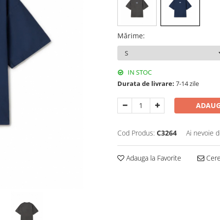
Mărime
:
IN STOC
Durata de livrare:
7-14 zile
ADAUG
Cod Produs:
C3264
Ai nevoie d
Adauga la Favorite
Cere 