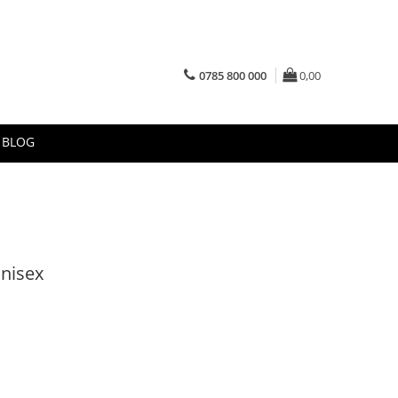
0785 800 000
0,00
BLOG
unisex