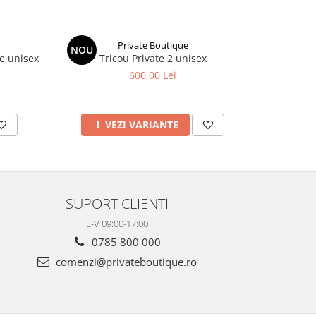
Private Boutique
NOU
NOU
e unisex
Tricou Private 2 unisex
Com
600,00 Lei
VEZI VARIANTE
SUPORT CLIENTI
L-V 09:00-17:00
0785 800 000
comenzi@privateboutique.ro