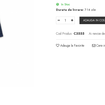
In Stoc
Durata de livrare:
7-14 zile
ADAUGA IN COS
Cod Produs:
C3555
Ai nevoie de
Adauga la Favorite
Cere in