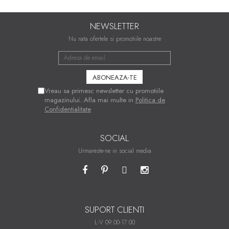
NEWSLETTER
Nu rata ofertele si promotiile noastre
Vreau sa primesc newsletter cu promotiile
magazinului. Afla mai multe in
Politica de
Confidentialitate
SOCIAL
Urmareste-ne in social media
SUPORT CLIENTI
L-V 09:00-17:00