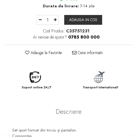
Durata de livrare:
7-14 zile
ADAUGA IN COS
Cod Produs:
C35751231
Ai nevoie de ajutor?
0785 800 000
Adauga la Favorite
Cere informatii
Suport online 24/7
Transport International!
Descriere
Set sport format din tricou și pantalon.
Compoziție