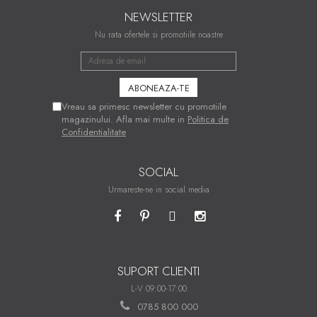
NEWSLETTER
Nu rata ofertele si promotiile noastre
Vreau sa primesc newsletter cu promotiile
magazinului. Afla mai multe in
Politica de
Confidentialitate
SOCIAL
Urmareste-ne in social media
SUPORT CLIENTI
L-V 09:00-17:00
0785 800 000