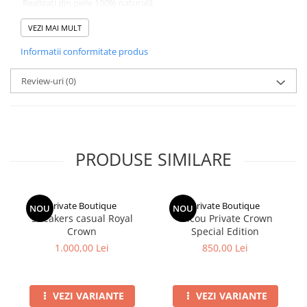
Realizați din piele 100% naturală
Design slip-on pentru încălțare rapidă și comodă
Interior confortabil, potrivit pentru purtare îndelungată
VEZI MAI MULT
Talpă flexibilă și rezistentă
Informatii conformitate produs
Stil versatil – ideal pentru ținute casual și smart casual
Disponibili în mai multe culori
Review-uri
(0)
PRODUSE SIMILARE
Private Boutique
Private Boutique
NOU
NOU
Sneakers casual Royal
Tricou Private Crown
Crown
Special Edition
1.000,00 Lei
850,00 Lei
VEZI VARIANTE
VEZI VARIANTE