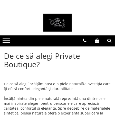
FEMEI
BĂRBAȚI
PARFUMURI DE NIȘĂ
PARFUMURI ARĂBEȘTI
Costume
Costume
Parfumuri bărbătești
Parfumuri bărbătești
Treninguri
Jachete
Parfumuri damă
Parfumuri damă
Rochii
Treninguri
Parfumuri unisex
Parfumuri unisex
Rochii de mireasă
Tricouri
Seturi cadou
Set parfumuri
De ce să alegi Private
Tricouri
Încălțăminte
Boutique?
Pantofi casual
Genți
Încălțăminte sport
Ghete
De ce să alegi încălțămintea din piele naturală? Investiția care
îți oferă confort, eleganță și durabilitate
Accesorii
Încălțămintea din piele naturală reprezintă una dintre cele
mai inspirate alegeri pentru persoanele care apreciază
calitatea, confortul și eleganța. Spre deosebire de materialele
sintetice, pielea naturală oferă o experiență superioară la