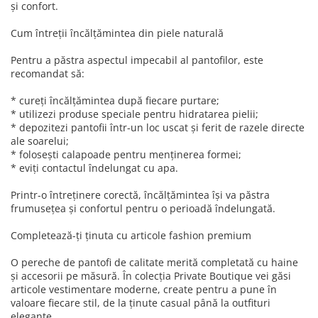
și confort.
Cum întreții încălțămintea din piele naturală
Pentru a păstra aspectul impecabil al pantofilor, este
recomandat să:
* cureți încălțămintea după fiecare purtare;
* utilizezi produse speciale pentru hidratarea pielii;
* depozitezi pantofii într-un loc uscat și ferit de razele directe
ale soarelui;
* folosești calapoade pentru menținerea formei;
* eviți contactul îndelungat cu apa.
Printr-o întreținere corectă, încălțămintea își va păstra
frumusețea și confortul pentru o perioadă îndelungată.
Completează-ți ținuta cu articole fashion premium
O pereche de pantofi de calitate merită completată cu haine
și accesorii pe măsură. În colecția Private Boutique vei găsi
articole vestimentare moderne, create pentru a pune în
valoare fiecare stil, de la ținute casual până la outfituri
elegante.