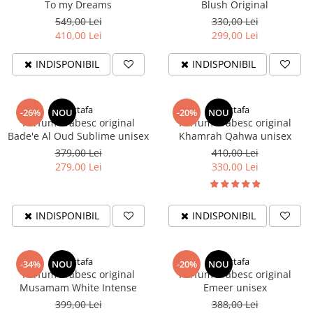
To my Dreams
Blush Original
549,00 Lei
330,00 Lei
410,00 Lei
299,00 Lei
INDISPONIBIL
INDISPONIBIL
Lattafa
Lattafa
-26%
NOU
-20%
NOU
Parfum arăbesc original
Parfum arăbesc original
Bade'e Al Oud Sublime unisex
Khamrah Qahwa unisex
379,00 Lei
410,00 Lei
279,00 Lei
330,00 Lei
INDISPONIBIL
INDISPONIBIL
Lattafa
Lattafa
-34%
NOU
-20%
NOU
Parfum arăbesc original
Parfum arăbesc original
Musamam White Intense
Emeer unisex
399,00 Lei
388,00 Lei