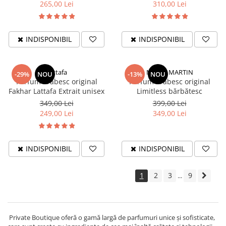
265,00 Lei
310,00 Lei
INDISPONIBIL
INDISPONIBIL
Lattafa
MATIN MARTIN
-29%
NOU
-13%
NOU
Parfum arăbesc original
Parfum arăbesc original
Fakhar Lattafa Extrait unisex
Limitless bărbătesc
349,00 Lei
399,00 Lei
249,00 Lei
349,00 Lei
INDISPONIBIL
INDISPONIBIL
1
2
3
9
...
Private Boutique oferă o gamă largă de parfumuri unice și sofisticate,