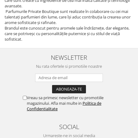
care sunt create cu ingrediente de cea mai înaltă calitate și tehnologii
avansate.
Parfumurile Private Boutique sunt realizate în colaborare cu cei mai
talentați parfumieri din lume, care își aduc contribuția la crearea unor
arome sofisticate și rafinate.
Brandul este cunoscut pentru aromele sale îndrăznețe, dar elegante,
care se potriveșc cu personalitățile puternice și cu stilul de viață
sofisticat.
NEWSLETTER
Nu rata ofertele si promotiile noastre
Vreau sa primesc newsletter cu promotiile
magazinului. Afla mai multe in
Politica de
Confidentialitate
SOCIAL
Urmareste-ne in social media