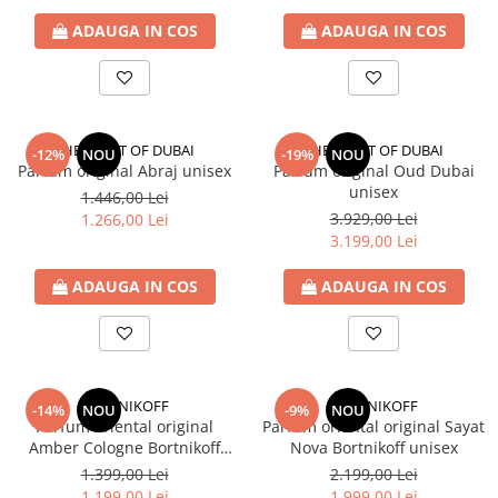
ADAUGA IN COS
ADAUGA IN COS
THE SPIRIT OF DUBAI
THE SPIRIT OF DUBAI
-12%
NOU
-19%
NOU
Parfum original Abraj unisex
Parfum original Oud Dubai
unisex
1.446,00 Lei
3.929,00 Lei
1.266,00 Lei
3.199,00 Lei
ADAUGA IN COS
ADAUGA IN COS
BORTNIKOFF
BORTNIKOFF
-14%
NOU
-9%
NOU
Parfum oriental original
Parfum oriental original Sayat
Amber Cologne Bortnikoff
Nova Bortnikoff unisex
unisex
1.399,00 Lei
2.199,00 Lei
1.199,00 Lei
1.999,00 Lei