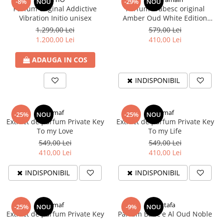
-8%
NOU
-29%
NOU
Parfum original Addictive
Parfum arăbesc original
Vibration Initio unisex
Amber Oud White Edition
unisex
1.299,00 Lei
579,00 Lei
1.200,00 Lei
410,00 Lei
ADAUGA IN COS
INDISPONIBIL
Armaf
Armaf
-25%
NOU
-25%
NOU
Extract de parfum Private Key
Extract de parfum Private Key
To my Love
To my Life
549,00 Lei
549,00 Lei
410,00 Lei
410,00 Lei
INDISPONIBIL
INDISPONIBIL
Armaf
Lattafa
-25%
NOU
-9%
NOU
Extract de parfum Private Key
Parfum Bade'e Al Oud Noble