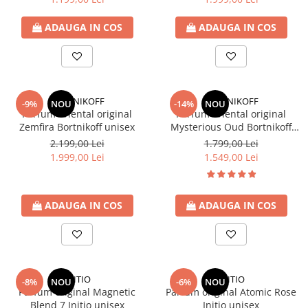
ADAUGA IN COS
ADAUGA IN COS
BORTNIKOFF
BORTNIKOFF
-9%
NOU
-14%
NOU
Parfum oriental original
Parfum oriental original
Zemfira Bortnikoff unisex
Mysterious Oud Bortnikoff
unisex
2.199,00 Lei
1.799,00 Lei
1.999,00 Lei
1.549,00 Lei
ADAUGA IN COS
ADAUGA IN COS
INITIO
INITIO
-8%
NOU
-6%
NOU
Parfum original Magnetic
Parfum original Atomic Rose
Blend 7 Initio unisex
Initio unisex