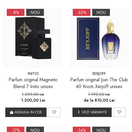
-8%
NOU
-32%
NOU
INITIO
XERJOFF
Parfum original Magnetic
Parfum original Join The Club
Blend 7 Initio unisex
40 Knots Xerjoff unisex
1.299,00 Lei
1.199,00 Lei
1.200,00 Lei
de la 810,00 Lei
ADAUGA IN COS
VEZI VARIANTE
-17%
NOU
-14%
NOU