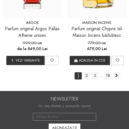
ARGOS
MAISON INCENS
Parfum original Argos Pallas
Parfum original Chypre Isli
Athene unisex
Maison Incens bărbătesc
999,00 Lei
779,00 Lei
de la 849,00 Lei
679,00 Lei
VEZI VARIANTE
ADAUGA IN COS
1
2
3
18
...
NEWSLETTER
Nu rata ofertele si promotiile noastre