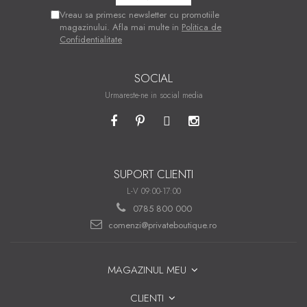
Vreau sa primesc newsletter cu promotiile
magazinului. Afla mai multe in
Politica de
Confidentialitate
SOCIAL
Urmareste-ne in social media
SUPORT CLIENTI
L-V 09:00-17:00
0785 800 000
comenzi@privateboutique.ro
MAGAZINUL MEU
CLIENTI