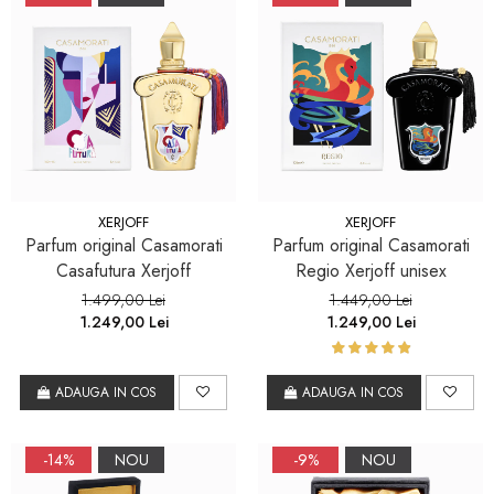
XERJOFF
XERJOFF
Parfum original Casamorati
Parfum original Casamorati
Casafutura Xerjoff
Regio Xerjoff unisex
1.499,00 Lei
1.449,00 Lei
1.249,00 Lei
1.249,00 Lei
ADAUGA IN COS
ADAUGA IN COS
-14%
NOU
-9%
NOU