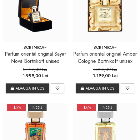
BORTNIKOFF
BORTNIKOFF
Parfum oriental original Sayat
Parfum oriental original Amber
Nova Bortnikoff unisex
Cologne Bortnikoff unisex
2.199,00 Lei
1.399,00 Lei
1.999,00 Lei
1.199,00 Lei
ADAUGA IN COS
ADAUGA IN COS
-15%
NOU
-13%
NOU