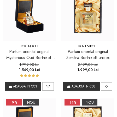
BORTNIKOFF
BORTNIKOFF
Parfum oriental original
Parfum oriental original
Mysterious Oud Bortnikoff
Zemfira Bortnikoff unisex
unisex
1.799,00 Lei
2.199,00 Lei
1.549,00 Lei
1.999,00 Lei
ADAUGA IN COS
ADAUGA IN COS
-9%
NOU
-14%
NOU