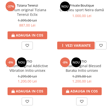
Tiziana Terenzi
Private Boutique
-37%
NOU
Parfum original Tiziana
Compleu sport Neira damă
Terenzi Eclix
1.000,00 Lei
1.399,00 Lei
887,00 Lei
ADAUGA IN COS
VEZI VARIANTE
INITIO
INITIO
-8%
NOU
-8%
NOU
Parfum original Addictive
Parfum original Blessed
Vibration Initio unisex
Baraka Initio unisex
1.299,00 Lei
1.299,00 Lei
1.200,00 Lei
1.200,00 Lei
ADAUGA IN COS
ADAUGA IN COS