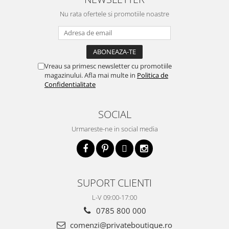
Nu rata ofertele si promotiile noastre
Vreau sa primesc newsletter cu promotiile
magazinului. Afla mai multe in
Politica de
Confidentialitate
SOCIAL
Urmareste-ne in social media
SUPORT CLIENTI
L-V 09:00-17:00
0785 800 000
comenzi@privateboutique.ro