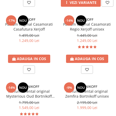
VEZI VARIANTE
XERJOFF
XERJOFF
-17%
NOU
-14%
NOU
Parfum original Casamorati
Parfum original Casamorati
Casafutura Xerjoff
Regio Xerjoff unisex
1.499,00 Lei
1.449,00 Lei
1.249,00 Lei
1.249,00 Lei
ADAUGA IN COS
ADAUGA IN COS
BORTNIKOFF
BORTNIKOFF
-14%
NOU
-9%
NOU
Parfum oriental original
Parfum oriental original
Mysterious Oud Bortnikoff
Zemfira Bortnikoff unisex
unisex
1.799,00 Lei
2.199,00 Lei
1.549,00 Lei
1.999,00 Lei