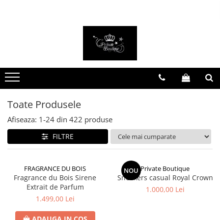
FEMEI
BĂRBAȚI
PARFUMURI DE NIȘĂ
PARFUMURI ARĂBEȘTI
Costume
Costume
Parfumuri bărbătești
Parfumuri bărbătești
Treninguri
Jachete
Parfumuri damă
Parfumuri damă
Rochii
Treninguri
Parfumuri unisex
Parfumuri unisex
Rochii de mireasă
Tricouri
Seturi cadou
Set parfumuri
Toate Produsele
Tricouri
Încălțăminte
Afiseaza:
1-
24
din
422
produse
Pantofi casual
Genți
FILTRE
Încălțăminte sport
Ghete
FRAGRANCE DU BOIS
Private Boutique
NOU
Accesorii
Fragrance du Bois Sirene
Sneakers casual Royal Crown
Extrait de Parfum
1.000,00 Lei
1.499,00 Lei
ADAUGA IN COS