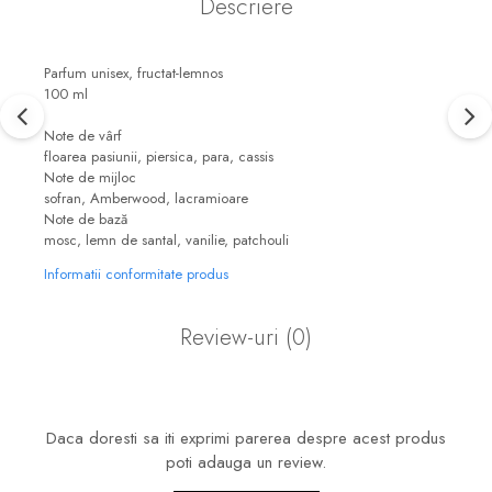
Descriere
Parfum unisex, fructat-lemnos
100 ml
Note de vârf
floarea pasiunii, piersica, para, cassis
Note de mijloc
sofran, Amberwood, lacramioare
Note de bază
mosc, lemn de santal, vanilie, patchouli
Informatii conformitate produs
Review-uri
(0)
Daca doresti sa iti exprimi parerea despre acest produs
poti adauga un review.