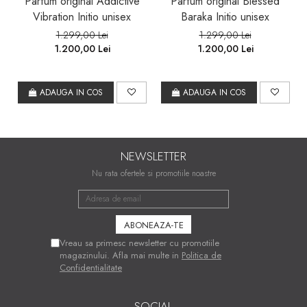
Parfum original Addictive
Parfum original Blessed
Vibration Initio unisex
Baraka Initio unisex
1.299,00 Lei
1.299,00 Lei
1.200,00 Lei
1.200,00 Lei
ADAUGA IN COS
ADAUGA IN COS
NEWSLETTER
Nu rata ofertele si promotiile noastre
Vreau sa primesc newsletter cu promotiile
magazinului. Afla mai multe in
Politica de
Confidentialitate
SOCIAL