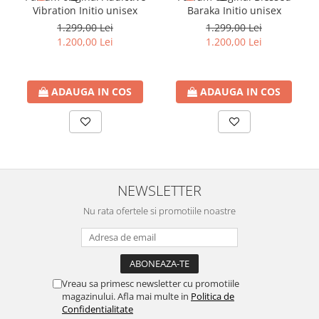
Lattafa Pride Affection.
Vibration Initio unisex
Baraka Initio unisex
1.299,00 Lei
1.299,00 Lei
1.200,00 Lei
1.200,00 Lei
Note de varf: fistic, alune, muguri de Cassis
Note de mijloc: crin, iasomie, zmeura, lactonic
Note de baza: lactonic, vanilie, boabe de tonka
ADAUGA IN COS
ADAUGA IN COS
NEWSLETTER
Nu rata ofertele si promotiile noastre
Vreau sa primesc newsletter cu promotiile
magazinului. Afla mai multe in
Politica de
Confidentialitate