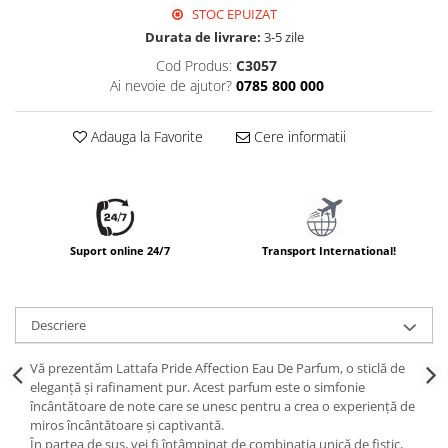
STOC EPUIZAT
Durata de livrare:
3-5 zile
Cod Produs:
C3057
Ai nevoie de ajutor?
0785 800 000
Adauga la Favorite
Cere informatii
Suport online 24/7
Transport International!
Descriere
Vă prezentăm Lattafa Pride Affection Eau De Parfum, o sticlă de
eleganță și rafinament pur. Acest parfum este o simfonie
încântătoare de note care se unesc pentru a crea o experiență de
miros încântătoare și captivantă.
În partea de sus, vei fi întâmpinat de combinația unică de fistic,