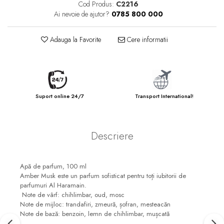
Cod Produs:
C2216
Ai nevoie de ajutor?
0785 800 000
Adauga la Favorite
Cere informatii
Suport online 24/7
Transport International!
Descriere
Apă de parfum, 100 ml
Amber Musk este un parfum sofisticat pentru toți iubitorii de
parfumuri Al Haramain.
Note de vârf: chihlimbar, oud, mosc
Note de mijloc: trandafiri, zmeură, șofran, mesteacăn
Note de bază: benzoin, lemn de chihlimbar, mușcată