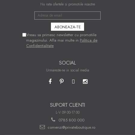
Nu rata ofertele si promotiile noastre
Vreau sa primesc newsletter cu promotiile
magazinului. Afla mai multe in
Politica de
Confidentialitate
SOCIAL
Urmareste-ne in social media
SUPORT CLIENTI
L-V 09:00-17:00
0785 800 000
comenzi@privateboutique.ro