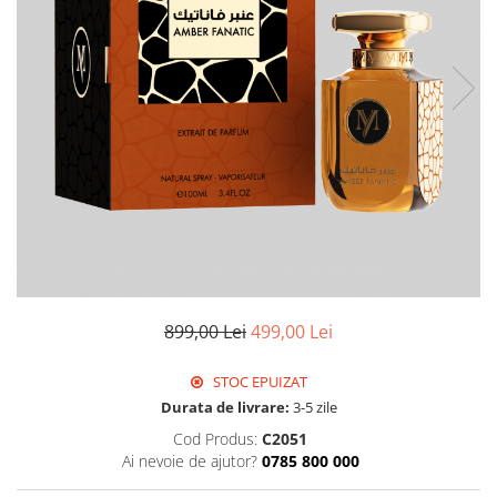
899,00 Lei
499,00 Lei
STOC EPUIZAT
Durata de livrare:
3-5 zile
Cod Produs:
C2051
Ai nevoie de ajutor?
0785 800 000