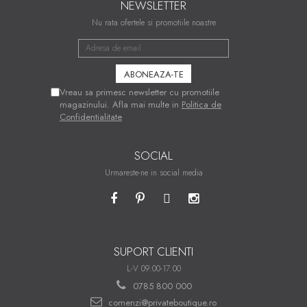
NEWSLETTER
Nu rata ofertele si promotiile noastre
Vreau sa primesc newsletter cu promotiile
magazinului. Afla mai multe in
Politica de
Confidentialitate
SOCIAL
Urmareste-ne in social media
SUPORT CLIENTI
L-V 09:00-17:00
0785 800 000
comenzi@privateboutique.ro