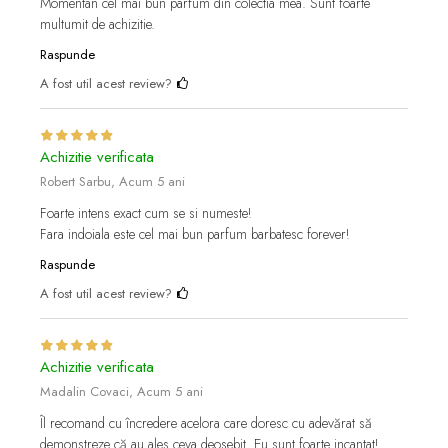
Momentan cel mai bun parfum din colectia mea. Sunt foarte
multumit de achizitie.
Raspunde
A fost util acest review?
Achizitie verificata
Robert Sarbu,
Acum 5 ani
Foarte intens exact cum se si numeste!
Fara indoiala este cel mai bun parfum barbatesc forever!
Raspunde
A fost util acest review?
Achizitie verificata
Madalin Covaci,
Acum 5 ani
Îl recomand cu încredere acelora care doresc cu adevărat să
demonstreze că au ales ceva deosebit. Eu sunt foarte incantat!