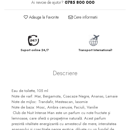
Ai nevoie de ajutor?
0785 800 000
Adauga la Favorite
Cere informatii
Suport online 24/7
Transport International!
Descriere
Eau de toilette, 105 ml
Note de varf: Mar, Bergamota, Coacaze Negre, Ananas, Lamaie
Note de mijloc: Trandafir, Mesteacan, Iasomie
Note de baza: Mosc, Ambra cenusie, Paciuli, Vanilie
Club de Nuit Intense Man este un parfum cu note fructate și
lemnoase, care oferă o prospețime naturală. Acest parfum
prezintă vitalitate energizantă cu amestecul de mere, intensitatea
ananasului și coacăzele negre exotice, diluate cu un fundal de