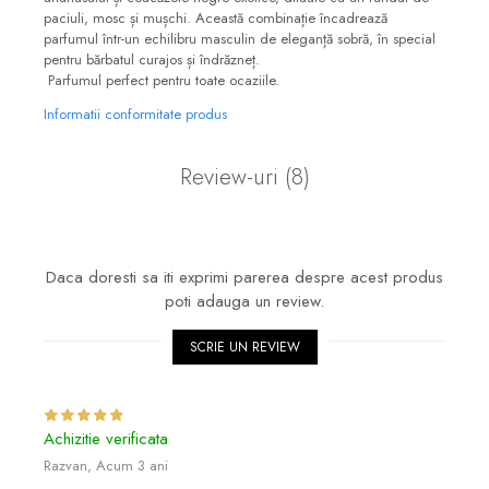
paciuli, mosc și mușchi. Această combinație încadrează
parfumul într-un echilibru masculin de eleganță sobră, în special
pentru bărbatul curajos și îndrăzneț.
Parfumul perfect pentru toate ocaziile.
Informatii conformitate produs
Review-uri
(8)
Daca doresti sa iti exprimi parerea despre acest produs
poti adauga un review.
SCRIE UN REVIEW
Achizitie verificata
Razvan,
Acum 3 ani