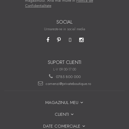
magazinului. Afla mai multe in
Politica de
Confidentialitate
SOCIAL
Urmareste-ne in social media
SUPORT CLIENTI
L-V 09:00-17:00
0785 800 000
comenzi@privateboutique.ro
MAGAZINUL MEU
CLIENTI
DATE COMERCIALE