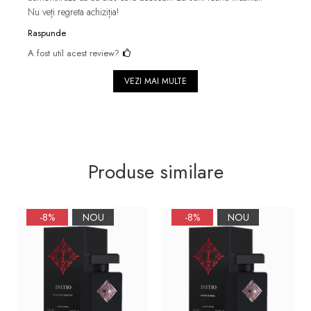
Nu veți regreta achiziția!
Raspunde
A fost util acest review?
VEZI MAI MULTE
Produse similare
-8%
NOU
-8%
NOU