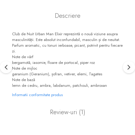
Descriere
Club de Nuit Urban Man Elixir reprezintă o nouă viziune asupra
masculinității. Este absolut inconfundabil, masculin și de neuitat.
Parfum aromatic, cu tonuri ierboase, picant, potrivit pentru fiecare
zi.
Note de vârf
bergamotă, iasomie, floare de portocal, piper roz
Note de mijloc
geranium (Geranium), șofran, vetiver, elemi, Tagetes
Note de bază
lemn de cedru, ambra, labdanum, patchouli, ambroxan
Informatii conformitate produs
Review-uri
(1)