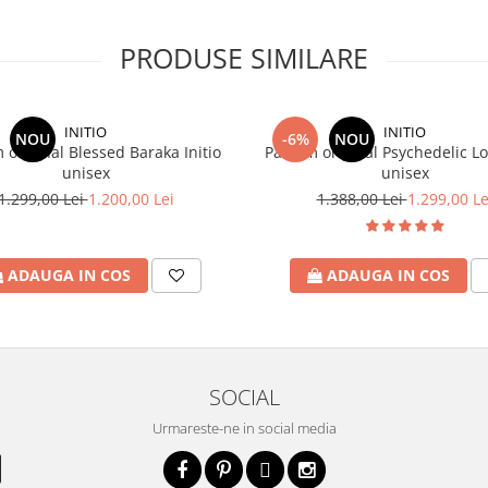
PRODUSE SIMILARE
INITIO
INITIO
NOU
-6%
NOU
 original Blessed Baraka Initio
Parfum original Psychedelic Lov
unisex
unisex
1.299,00 Lei
1.200,00 Lei
1.388,00 Lei
1.299,00 Le
ADAUGA IN COS
ADAUGA IN COS
SOCIAL
Urmareste-ne in social media