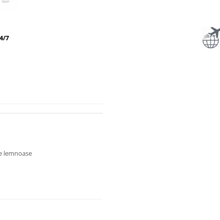
4/7
te lemnoase