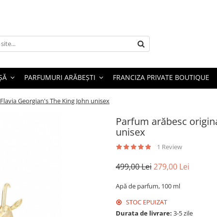
ȘĂ
PARFUMURI ARĂBEȘTI
FRANCIZA PRIVATE BOUTIQUE
Flavia Georgian's The King John unisex
Parfum arăbesc origina
unisex
1 Review
499,00 Lei
279,00 Lei
Apă de parfum, 100 ml
STOC EPUIZAT
Durata de livrare:
3-5 zile