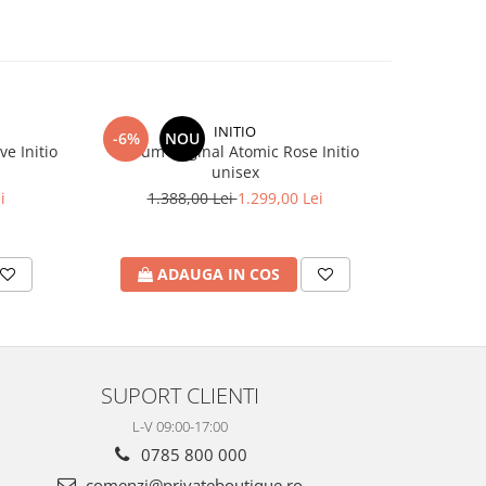
INITIO
-6%
NOU
-8%
e Initio
Parfum original Atomic Rose Initio
Parfum ori
unisex
i
1.388,00 Lei
1.299,00 Lei
1.
ADAUGA IN COS
A
SUPORT CLIENTI
L-V 09:00-17:00
0785 800 000
comenzi@privateboutique.ro