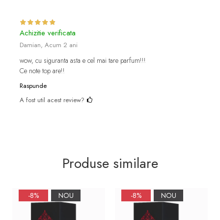
Achizitie verificata
Damian,
Acum 2 ani
wow, cu siguranta asta e cel mai tare parfum!!!
Ce note top are!!
Raspunde
A fost util acest review?
Produse similare
-8%
NOU
-8%
NOU