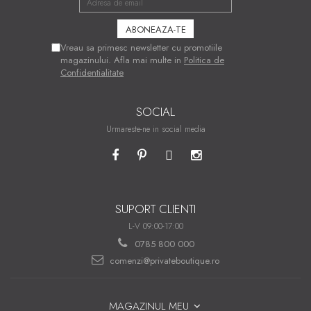
Vreau sa primesc newsletter cu promotiile
magazinului. Afla mai multe in
Politica de
Confidentialitate
SOCIAL
Urmareste-ne in social media
SUPORT CLIENTI
L-V 09:00-17:00
0785 800 000
comenzi@privateboutique.ro
MAGAZINUL MEU