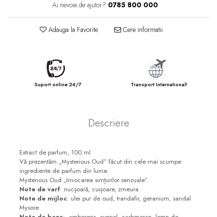
Ai nevoie de ajutor?
0785 800 000
Adauga la Favorite
Cere informatii
Suport online 24/7
Transport International!
Descriere
Extract de parfum, 100 ml
Vă prezentăm „Mysterious Oud” făcut din cele mai scumpe
ingrediente de parfum din lume.
Mysterious Oud „Invocarea simțurilor senzuale”.
Note de varf
: nucșoară, cuișoare, zmeura
Note de mijloc
: ulei pur de oud, trandafir, geranium, sandal
Mysore
Note de baza
: ambergris, cypriol, cashmeran, lemn de