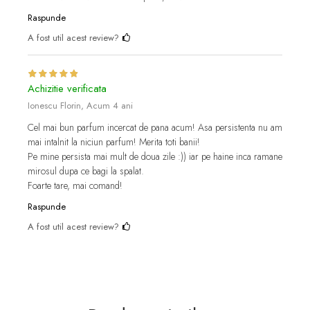
Raspunde
A fost util acest review?
Achizitie verificata
Ionescu Florin,
Acum 4 ani
Cel mai bun parfum incercat de pana acum! Asa persistenta nu am
mai intalnit la niciun parfum! Merita toti banii!
Pe mine persista mai mult de doua zile :)) iar pe haine inca ramane
mirosul dupa ce bagi la spalat.
Foarte tare, mai comand!
Raspunde
A fost util acest review?