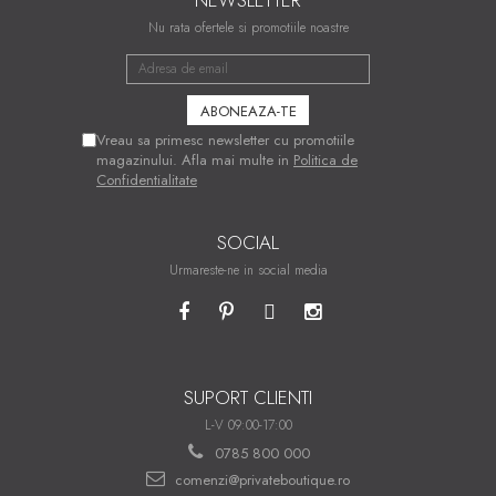
Nu rata ofertele si promotiile noastre
Vreau sa primesc newsletter cu promotiile
magazinului. Afla mai multe in
Politica de
Confidentialitate
SOCIAL
Urmareste-ne in social media
SUPORT CLIENTI
L-V 09:00-17:00
0785 800 000
comenzi@privateboutique.ro