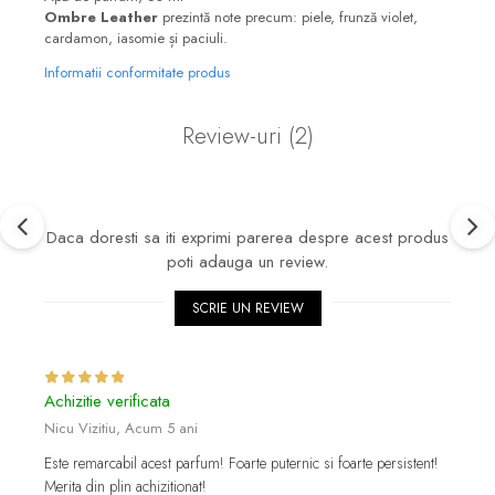
Ombre Leather
prezintă note precum: piele, frunză violet,
cardamon, iasomie și paciuli.
Informatii conformitate produs
Review-uri
(2)
Daca doresti sa iti exprimi parerea despre acest produs
poti adauga un review.
SCRIE UN REVIEW
Achizitie verificata
Nicu Vizitiu,
Acum 5 ani
Este remarcabil acest parfum! Foarte puternic si foarte persistent!
Merita din plin achizitionat!