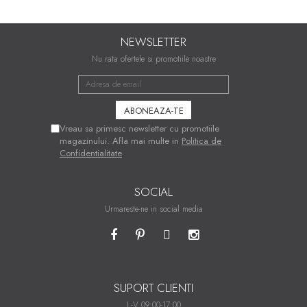
NEWSLETTER
Nu rata ofertele si promotiile noastre
Vreau sa primesc newsletter cu promotiile
magazinului. Afla mai multe in
Politica de
Confidentialitate
SOCIAL
Urmareste-ne in social media
SUPORT CLIENTI
L-V 09:00-17:00