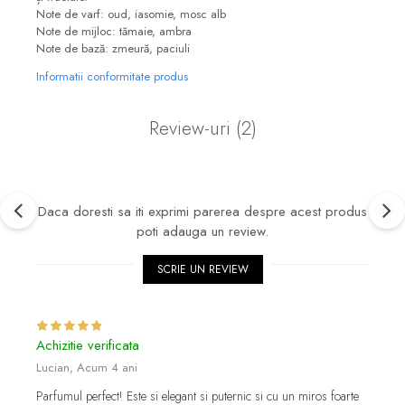
Note de varf: oud, iasomie, mosc alb
Note de mijloc: tămaie, ambra
Note de bază: zmeură, paciuli
Informatii conformitate produs
Review-uri
(2)
Daca doresti sa iti exprimi parerea despre acest produs
poti adauga un review.
SCRIE UN REVIEW
Achizitie verificata
Lucian,
Acum 4 ani
Parfumul perfect! Este si elegant si puternic si cu un miros foarte