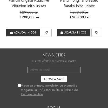
Parfum original Addictive
Parfum original Blessed
Vibration Initio unisex
Baraka Initio unisex
1.299,00 Lei
1.299,00 Lei
1.200,00 Lei
1.200,00 Lei
ADAUGA IN COS
ADAUGA IN COS
NEWSLETTER
Nu rata ofertele si promotiile noastre
Vreau sa primesc newsletter cu promotiile
magazinului. Afla mai multe in
Politica de
Confidentialitate
SOCIAL