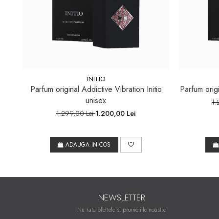
INITIO
Parfum original Addictive Vibration Initio
Parfum origi
unisex
1.
1.299,00 Lei
1.200,00 Lei
ADAUGA IN COS
NEWSLETTER
Nu rata ofertele si promotiile noastre