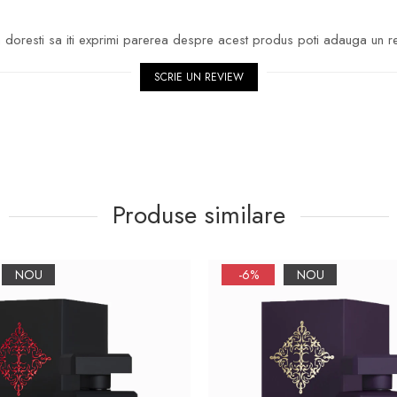
doresti sa iti exprimi parerea despre acest produs poti adauga un r
SCRIE UN REVIEW
Produse similare
NOU
-6%
NOU