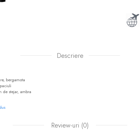
Descriere
gre, bergamota
paciuli
n de stejar, ambra
odus
Review-uri
(0)