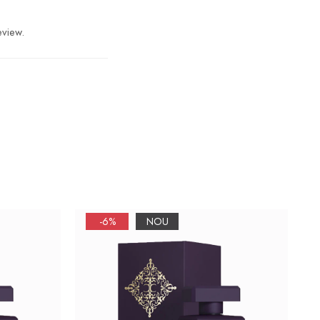
eview.
-6%
NOU