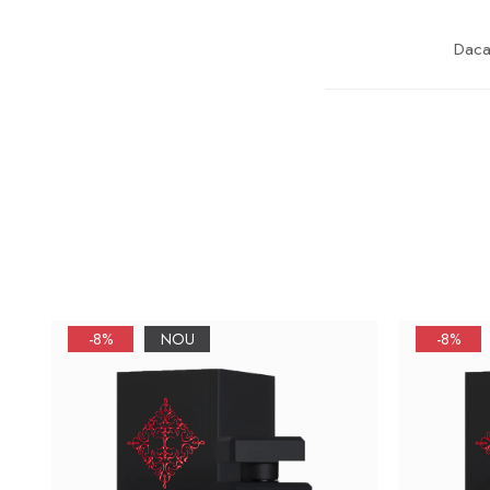
Daca 
-8%
NOU
-8%