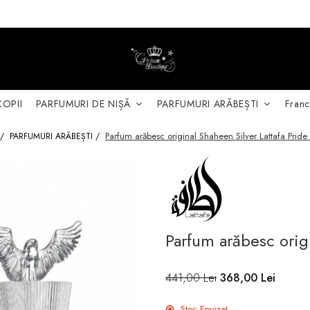
COPII
PARFUMURI DE NIȘĂ
PARFUMURI ARĂBEȘTI
Franc
Parfum arăbesc original Shaheen Silver Lattafa Pride
 /
PARFUMURI ARĂBEȘTI /
Parfum arăbesc origi
441,00 Lei
368,00 Lei
Stoc Epuizat