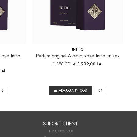
INITIO
ove Initio
Parfum original Atomic Rose Initio unisex
1.388,00 Lei
1.299,00 Lei
Lei
ADAUGA IN COS
SUPORT CLIENTI
L-V 09:00-17:00