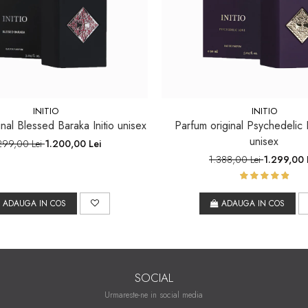
INITIO
INITIO
nal Blessed Baraka Initio unisex
Parfum original Psychedelic L
unisex
299,00 Lei
1.200,00 Lei
1.388,00 Lei
1.299,00 
ADAUGA IN COS
ADAUGA IN COS
SOCIAL
Urmareste-ne in social media