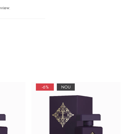
eview.
-6%
NOU