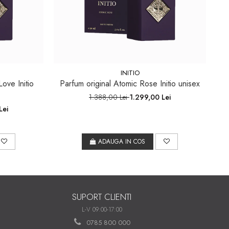
INITIO
ove Initio
Parfum original Atomic Rose Initio unisex
1.388,00 Lei
1.299,00 Lei
Lei
ADAUGA IN COS
SUPORT CLIENTI
L-V 09:00-17:00
0785 800 000