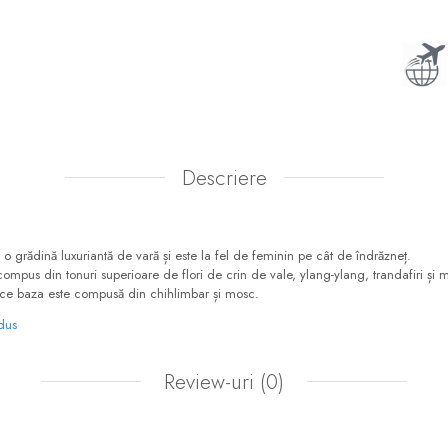
Descriere
 grădină luxuriantă de vară și este la fel de feminin pe cât de îndrăzneț.
mpus din tonuri superioare de flori de crin de vale, ylang-ylang, trandafiri și 
p ce baza este compusă din chihlimbar și mosc.
odus
Review-uri
(0)