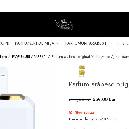
COPII
PARFUMURI DE NIȘĂ
PARFUMURI ARĂBEȘTI
Franc
Parfum arăbesc original Violet Musc Ajmal da
Home /
PARFUMURI ARĂBEȘTI /
Parfum arăbesc orig
699,00 Lei
559,00 Lei
Stoc Epuizat
Durata de livrare:
3-5 zile