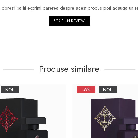
doresti sa iti exprimi parerea despre acest produs poti adauga un r
SCRIE UN REVIEW
Produse similare
NOU
-6%
NOU