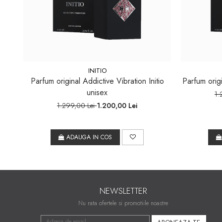
INITIO
Parfum original Addictive Vibration Initio
Parfum origi
unisex
1.
1.299,00 Lei
1.200,00 Lei
ADAUGA IN COS
NEWSLETTER
Nu rata ofertele si promotiile noastre