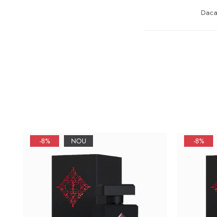
Daca 
-8%
NOU
-8%