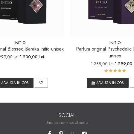
INITIO
INITIO
nal Blessed Baraka Initio unisex
Parfum original Psychedelic L
unisex
299,00 Lei
1.200,00 Lei
1.388,00 Lei
1.299,00 
ADAUGA IN COS
ADAUGA IN COS
SOCIAL
Urmareste-ne in social media