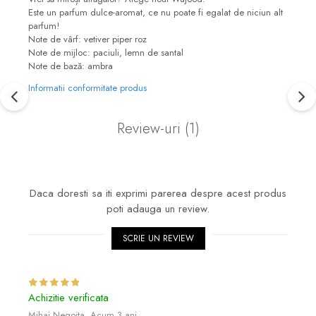
Este un parfum dulce-aromat, ce nu poate fi egalat de niciun alt
parfum!
Note de vârf: vetiver piper roz
Note de mijloc: paciuli, lemn de santal
Note de bază: ambra
Informatii conformitate produs
Review-uri
(1)
Daca doresti sa iti exprimi parerea despre acest produs
poti adauga un review.
SCRIE UN REVIEW
Achizitie verificata
Mihai Negoita,
Acum 3 ani