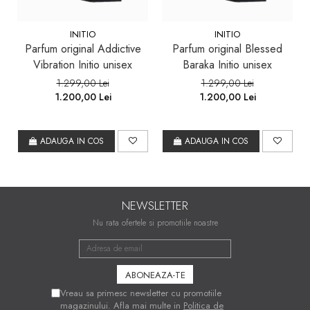
INITIO
INITIO
Parfum original Addictive
Parfum original Blessed
Vibration Initio unisex
Baraka Initio unisex
1.299,00 Lei
1.299,00 Lei
1.200,00 Lei
1.200,00 Lei
ADAUGA IN COS
ADAUGA IN COS
NEWSLETTER
Nu rata ofertele si promotiile noastre
Vreau sa primesc newsletter cu promotiile
magazinului. Afla mai multe in
Politica de