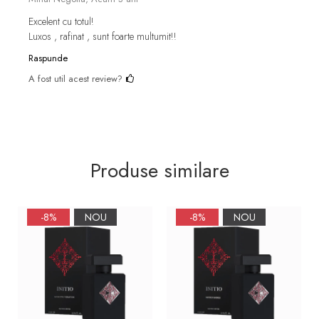
Excelent cu totul!
Luxos , rafinat , sunt foarte multumit!!
Raspunde
A fost util acest review?
Produse similare
-8%
NOU
-8%
NOU