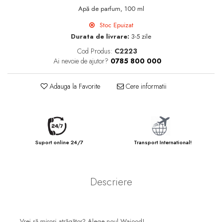
Apă de parfum, 100 ml
Stoc Epuizat
Durata de livrare:
3-5 zile
Cod Produs:
C2223
Ai nevoie de ajutor?
0785 800 000
Adauga la Favorite
Cere informatii
Suport online 24/7
Transport International!
Descriere
Vrei să miroși atrăgător? Alege noul Wajood!