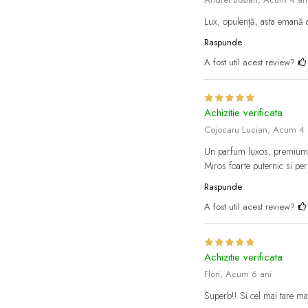
Lux, opulență, asta emană 
Raspunde
A fost util acest review?
Achizitie verificata
Cojocaru Lucian,
Acum 4 
Un parfum luxos, premium, c
Miros foarte puternic si pers
Raspunde
A fost util acest review?
Achizitie verificata
Flori,
Acum 6 ani
Superb!! Si cel mai tare ma 