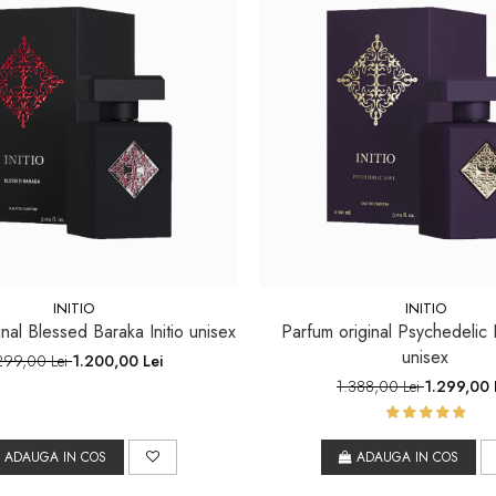
INITIO
INITIO
nal Blessed Baraka Initio unisex
Parfum original Psychedelic L
unisex
299,00 Lei
1.200,00 Lei
1.388,00 Lei
1.299,00 
ADAUGA IN COS
ADAUGA IN COS