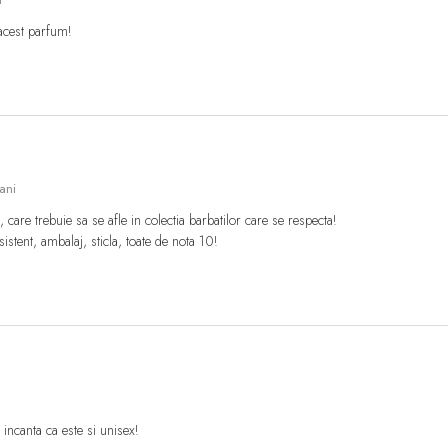
acest parfum!
ani
are trebuie sa se afle in colectia barbatilor care se respecta!
istent, ambalaj, sticla, toate de nota 10!
incanta ca este si unisex!