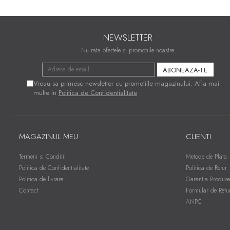
NEWSLETTER
Nu rata ofertele si promotiile noastre
Vreau sa primesc newsletter cu promotiile magazinului. Afla mai
multe in
Politica de Confidentialitate
MAGAZINUL MEU
CLIENTI
Termeni si Conditii
Metode de Plata
Politica de Confidentialitate
Politica de Retur
Politica de livrare
Garantia Produse
Contact
Formular de Retu
ANPC