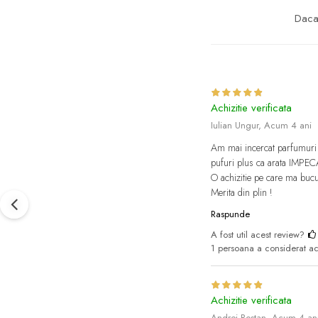
Daca 
Achizitie verificata
Iulian Ungur,
Acum 4 ani
Am mai incercat parfumuri p
pufuri plus ca arata IMPEC
O achizitie pe care ma buc
Merita din plin !
Raspunde
A fost util acest review?
1 persoana a considerat ace
Achizitie verificata
Andrei Bostan,
Acum 4 an