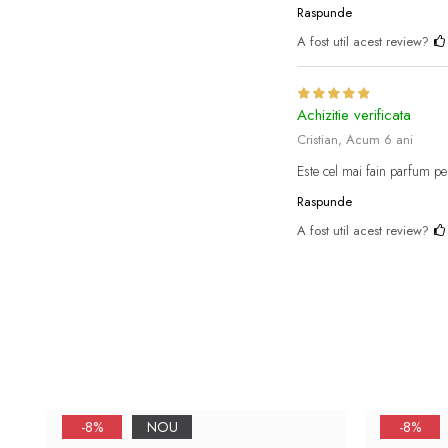
Raspunde
A fost util acest review?
Achizitie verificata
Cristian,
Acum 6 ani
Este cel mai fain parfum p
Raspunde
A fost util acest review?
-8%
NOU
-8%