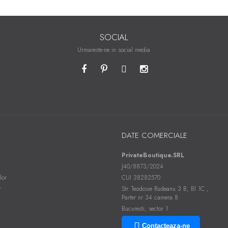
SOCIAL
Urmareste-ne in social media
DATE COMERCIALE
PrivateBoutique.SRL
J40/8873/2024
lor
CUI 38282570
r
Str. Teodosie Rudeanu 3 B, Bl 1C ,
Parter nr 34 camera 8
Bucuresti, sector 1
Contacteaza-ne