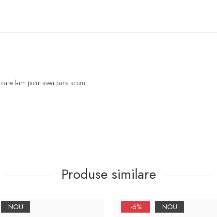
e care l-am putut avea pana acum!
Produse similare
NOU
-6%
NOU