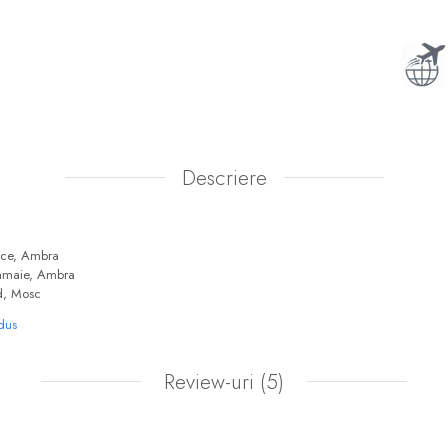
Descriere
ice, Ambra
Tamaie, Ambra
d, Mosc
odus
Review-uri
(5)