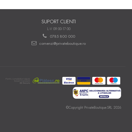
SUPORT CLIENTI
L-V 09:00-17:00
0785 800 000
comenzi@privateboutique.ro
©Copyright PrivateBoutique.SRL 2026