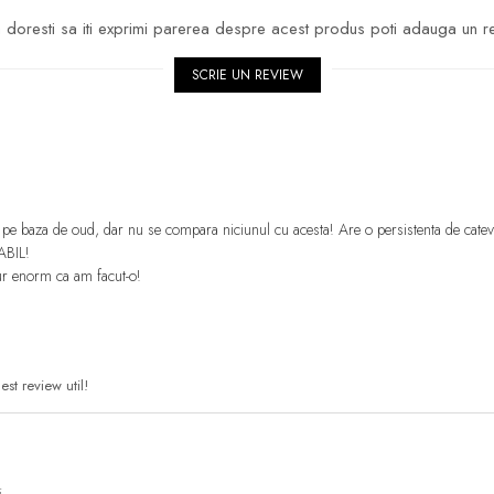
doresti sa iti exprimi parerea despre acest produs poti adauga un r
SCRIE UN REVIEW
e baza de oud, dar nu se compara niciunul cu acesta! Are o persistenta de cateva 
ABIL!
ur enorm ca am facut-o!
st review util!
i