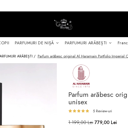
COPII
PARFUMURI DE NIȘĂ
PARFUMURI ARĂBEȘTI
Franc
Parfum arăbesc original Al Haramain Portfolio Imperial 
PARFUMURI ARĂBEȘTI /
Parfum arăbesc orig
unisex
5 Review-uri
1.199,00 Lei
779,00 Lei