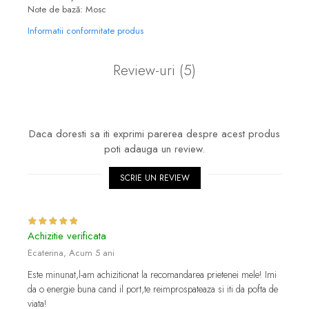
Note de bază: Mosc
Informatii conformitate produs
Review-uri
(5)
Daca doresti sa iti exprimi parerea despre acest produs
poti adauga un review.
SCRIE UN REVIEW
Achizitie verificata
Ecaterina,
Acum 5 ani
Este minunat,l-am achizitionat la recomandarea prietenei mele! Imi
da o energie buna cand il port,te reimprospateaza si iti da pofta de
viata!