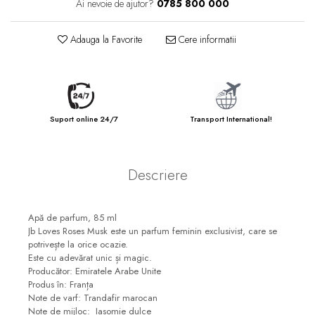
Ai nevoie de ajutor?
0785 800 000
Adauga la Favorite
Cere informatii
Suport online 24/7
Transport International!
Descriere
Apă de parfum, 85 ml
Jb Loves Roses Musk este un parfum feminin exclusivist, care se
potrivește la orice ocazie.
Este cu adevărat unic și magic.
Producător: Emiratele Arabe Unite
Produs în: Franța
Note de varf: Trandafir marocan
Note de mijloc: Iasomie dulce