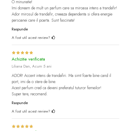
O minunatie!
Imi doream de mult un parfum care sa miroasa intens a trandafir!
Ador mirosul de trandafir, creeaza dependenta si ofera energie
persoanei care il poarta. Sunt fascinata!
Raspunde
A fost util acest review?
Achizitie verificata
Liliana Dan,
Acum 5 ani
ADOR! Accent intens de trandafiri. Ma simt foarte bine cand il
port, imi da o stare de bine.
Acest parfum cred ca deveni preferatul tuturor femeilor!
Super tare, recomand.
Raspunde
A fost util acest review?