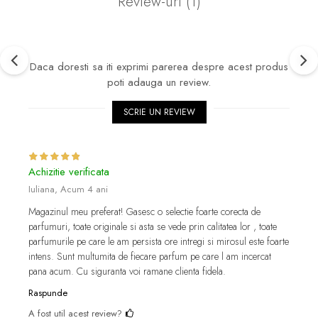
Review-uri
(1)
Daca doresti sa iti exprimi parerea despre acest produs
poti adauga un review.
SCRIE UN REVIEW
Achizitie verificata
Iuliana,
Acum 4 ani
Magazinul meu preferat! Gasesc o selectie foarte corecta de
parfumuri, toate originale si asta se vede prin calitatea lor , toate
parfumurile pe care le am persista ore intregi si mirosul este foarte
intens. Sunt multumita de fiecare parfum pe care l am incercat
pana acum. Cu siguranta voi ramane clienta fidela.
Raspunde
A fost util acest review?