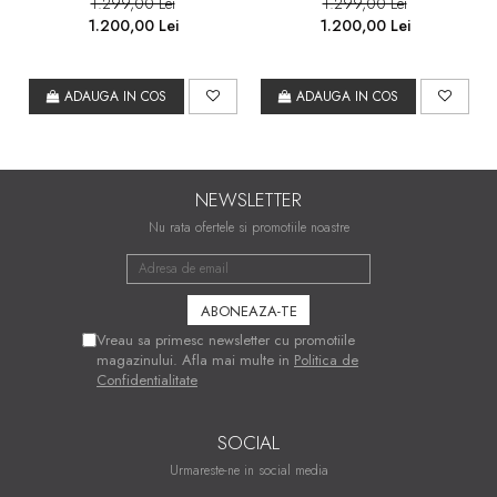
1.299,00 Lei
1.299,00 Lei
1.200,00 Lei
1.200,00 Lei
ADAUGA IN COS
ADAUGA IN COS
NEWSLETTER
Nu rata ofertele si promotiile noastre
Vreau sa primesc newsletter cu promotiile
magazinului. Afla mai multe in
Politica de
Confidentialitate
SOCIAL
Urmareste-ne in social media