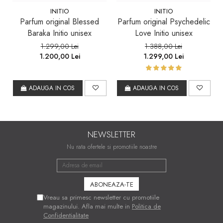
INITIO
INITIO
Parfum original Blessed
Parfum original Psychedelic
Baraka Initio unisex
Love Initio unisex
1.299,00 Lei
1.388,00 Lei
1.200,00 Lei
1.299,00 Lei
ADAUGA IN COS
ADAUGA IN COS
NEWSLETTER
Nu rata ofertele si promotiile noastre
Vreau sa primesc newsletter cu promotiile
magazinului. Afla mai multe in
Politica de
Confidentialitate