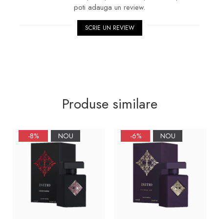
poti adauga un review.
SCRIE UN REVIEW
Produse similare
-8%
NOU
-6%
NOU