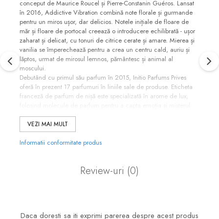
conceput de Maurice Roucel și Pierre-Constanin Guéros. Lansat
în 2016, Addictive Vibration combină note florale și gurmande
pentru un miros ușor, dar delicios. Notele inițiale de floare de
măr și floare de portocal creează o introducere echilibrată - ușor
zaharat și delicat, cu tonuri de citrice cerate și amare. Mierea și
vanilia se împerechează pentru a crea un centru cald, auriu și
lăptos, urmat de mirosul lemnos, pământesc și animal al
moscului.
Debutând cu primul său parfum în 2015, Initio Parfums Prives
oferă în prezent 17 parfumuri în liniile sale de produse. Eticheta
franceză de parfum de nișă este specializată în arome de lux,
folosind molecule de parfum pentru a capta emoția și misterul
intens. Ambalate în sticle elegante cu design-ul semnăturii mărcii,
parfumurile sale includ colecția Magnetic Blend, Absolutes și
VEZI MAI MULT
Carnals. Giganții din industrie care lucrează în mod regulat cu
brandul includ parfumierii Addictive Vibration plus Guillaume
Informatii conformitate produs
Flavigny, Hamid Merati-Kashani, Alberto Morillas și Alexandra
Kosinski.
Review-uri
(0)
Daca doresti sa iti exprimi parerea despre acest produs