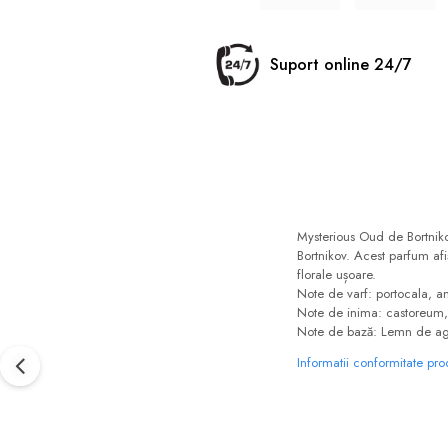
Suport online 24/7
Mysterious Oud de Bortniko
Bortnikov. Acest parfum af
florale ușoare.
Note de varf: portocala,
Note de inima: castoreum, 
Note de bază: Lemn de aga
Informatii conformitate pr