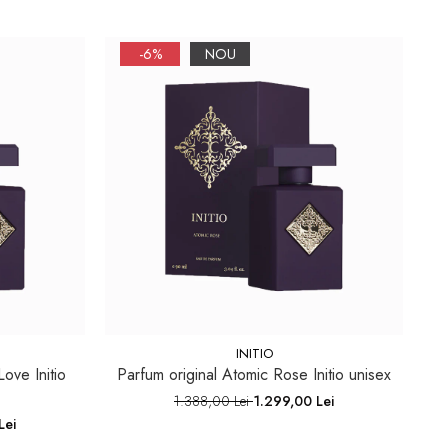
-6%
NOU
INITIO
ove Initio
Parfum original Atomic Rose Initio unisex
1.388,00 Lei
1.299,00 Lei
Lei