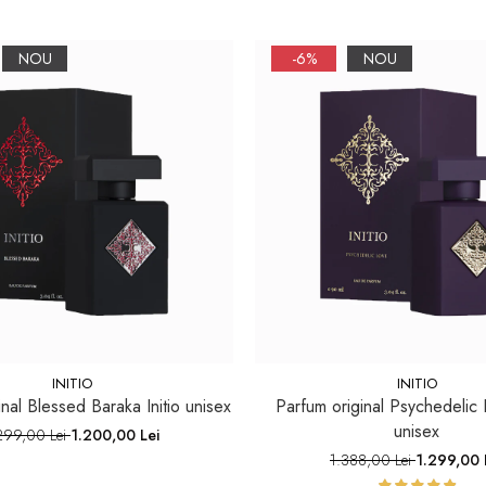
NOU
-6%
NOU
INITIO
INITIO
nal Blessed Baraka Initio unisex
Parfum original Psychedelic L
unisex
299,00 Lei
1.200,00 Lei
1.388,00 Lei
1.299,00 