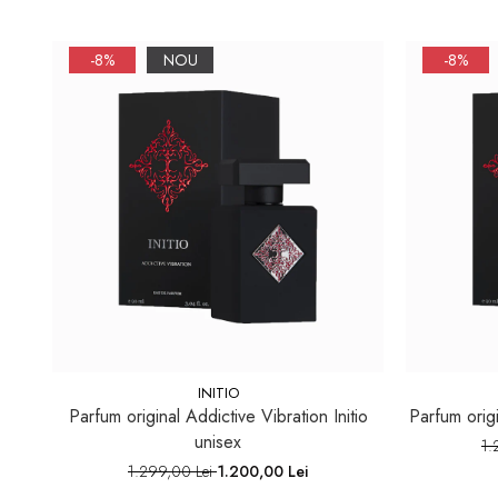
-8%
NOU
-8%
INITIO
Parfum original Addictive Vibration Initio
Parfum origi
unisex
1.
1.299,00 Lei
1.200,00 Lei