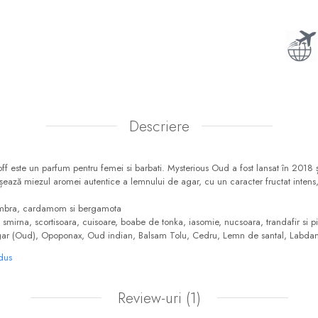
Descriere
ff este un parfum pentru femei si barbati. Mysterious Oud a fost lansat în 2018 ș
ișează miezul aromei autentice a lemnului de agar, cu un caracter fructat intens
 ambra, cardamom si bergamota
smirna, scortisoara, cuisoare, boabe de tonka, iasomie, nucsoara, trandafir si pi
r (Oud), Opoponax, Oud indian, Balsam Tolu, Cedru, Lemn de santal, Labdanu
odus
Review-uri
(1)