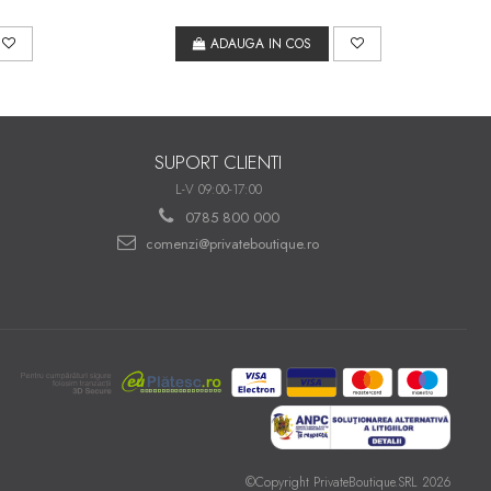
ADAUGA IN COS
SUPORT CLIENTI
L-V 09:00-17:00
0785 800 000
comenzi@privateboutique.ro
©Copyright PrivateBoutique.SRL 2026