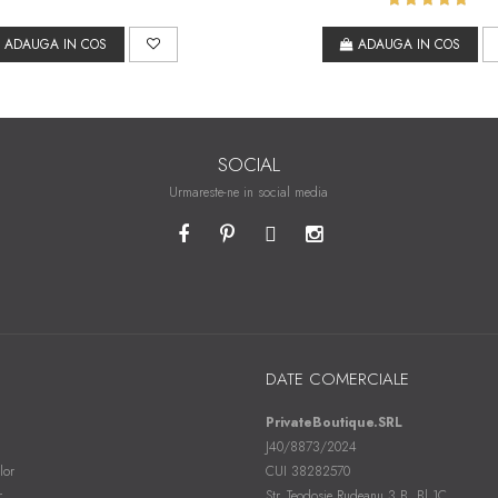
ADAUGA IN COS
ADAUGA IN COS
SOCIAL
Urmareste-ne in social media
DATE COMERCIALE
PrivateBoutique.SRL
J40/8873/2024
lor
CUI 38282570
r
Str. Teodosie Rudeanu 3 B, Bl 1C ,