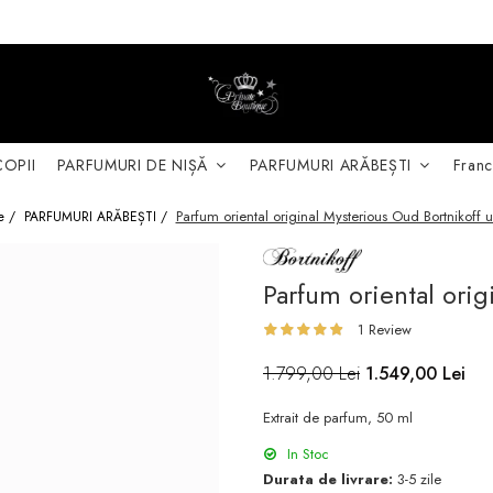
COPII
PARFUMURI DE NIȘĂ
PARFUMURI ARĂBEȘTI
Franc
Parfum oriental original Mysterious Oud Bortnikoff u
e /
PARFUMURI ARĂBEȘTI /
Parfum oriental orig
1 Review
1.799,00 Lei
1.549,00 Lei
Extrait de parfum, 50 ml
In Stoc
Durata de livrare:
3-5 zile