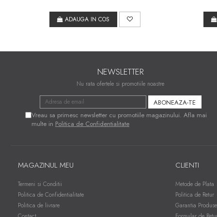
ADAUGA IN COS
NEWSLETTER
Nu rata ofertele si promotiile noastre
Vreau sa primesc newsletter cu promotiile magazinului. Afla mai
multe in
Politica de Confidentialitate
MAGAZINUL MEU
CLIENTI
Termeni si Conditii
Metode de Plata
Politica de Confidentialitate
Politica de Retur
Politica de livrare
Garantia Produse
Contact
Formular de Retu