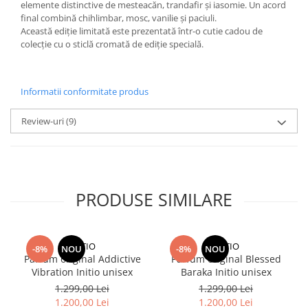
elemente distinctive de mesteacăn, trandafir și iasomie. Un acord
final combină chihlimbar, mosc, vanilie și paciuli.
Această ediție limitată este prezentată într-o cutie cadou de
colecție cu o sticlă cromată de ediție specială.
Informatii conformitate produs
Review-uri
(9)
PRODUSE SIMILARE
INITIO
INITIO
-8%
NOU
-8%
NOU
Parfum original Addictive
Parfum original Blessed
Vibration Initio unisex
Baraka Initio unisex
1.299,00 Lei
1.299,00 Lei
1.200,00 Lei
1.200,00 Lei