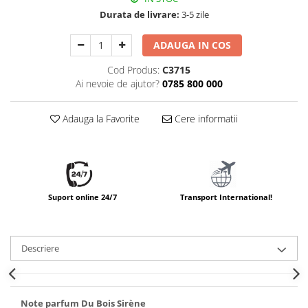
Durata de livrare:
3-5 zile
ADAUGA IN COS
Cod Produs:
C3715
Ai nevoie de ajutor?
0785 800 000
Adauga la Favorite
Cere informatii
Suport online 24/7
Transport International!
Descriere
Note parfum Du Bois Sirène