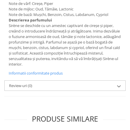
Note de vârf: Cireșe, Piper
Note de mijloc: Oud, Tămâie, Lactonic
Note de bază: Mușchi, Benzoin, Cistus, Labdanum, Cypriol
Descrierea parfumului
Sirène se deschide cu un amestec captivant de cireșe și piper,
creând o introducere îndrăzneață și atrăgătoare. Inima dezvăluie
o fuziune armonioasă de oud, tămâie și note lactonice, adăugând
profunzime și intrigă. Parfumul se așază pe o bază bogată de
mușchi, benzoin, cistus, labdanum și cypriol, oferind un final cald
și sofisticat. Această compoziție întruchipează misterul,
senzualitatea și puterea, invitându-vă să vă îmbrățișați Sirène-ul
interior.
Informatii conformitate produs
Review-uri
(0)
PRODUSE SIMILARE