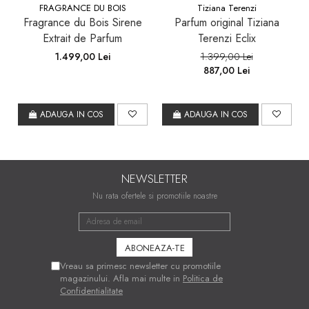
FRAGRANCE DU BOIS
Tiziana Terenzi
Fragrance du Bois Sirene
Parfum original Tiziana
Extrait de Parfum
Terenzi Eclix
1.499,00 Lei
1.399,00 Lei
887,00 Lei
ADAUGA IN COS
ADAUGA IN COS
NEWSLETTER
Nu rata ofertele si promotiile noastre
Vreau sa primesc newsletter cu promotiile
magazinului. Afla mai multe in
Politica de
Confidentialitate