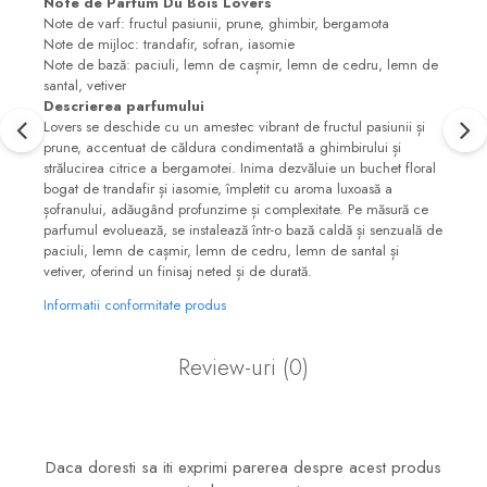
Note de Parfum Du Bois Lovers
Note de varf: fructul pasiunii, prune, ghimbir, bergamota
Note de mijloc: trandafir, sofran, iasomie
Note de bază: paciuli, lemn de cașmir, lemn de cedru, lemn de
santal, vetiver
Descrierea parfumului
Lovers se deschide cu un amestec vibrant de fructul pasiunii și
prune, accentuat de căldura condimentată a ghimbirului și
strălucirea citrice a bergamotei. Inima dezvăluie un buchet floral
bogat de trandafir și iasomie, împletit cu aroma luxoasă a
șofranului, adăugând profunzime și complexitate. Pe măsură ce
parfumul evoluează, se instalează într-o bază caldă și senzuală de
paciuli, lemn de cașmir, lemn de cedru, lemn de santal și
vetiver, oferind un finisaj neted și de durată.
Informatii conformitate produs
Review-uri
(0)
Daca doresti sa iti exprimi parerea despre acest produs