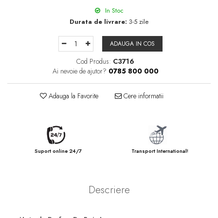
In Stoc
Durata de livrare:
3-5 zile
ADAUGA IN COS
Cod Produs:
C3716
Ai nevoie de ajutor?
0785 800 000
Adauga la Favorite
Cere informatii
Suport online 24/7
Transport International!
Descriere