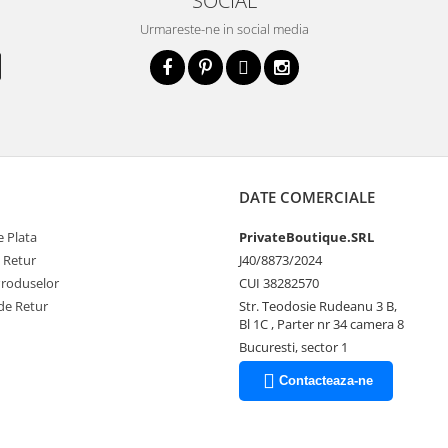
SOCIAL
Urmareste-ne in social media
DATE COMERCIALE
 Plata
PrivateBoutique.SRL
e Retur
J40/8873/2024
Produselor
CUI 38282570
de Retur
Str. Teodosie Rudeanu 3 B,
Bl 1C , Parter nr 34 camera 8
Bucuresti, sector 1
Contacteaza-ne