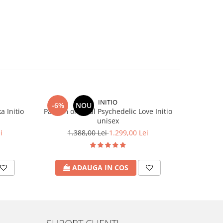
INITIO
-6%
NOU
-6%
a Initio
Parfum original Psychedelic Love Initio
Parfum 
unisex
i
1.388,00 Lei
1.299,00 Lei
1.
ADAUGA IN COS
A