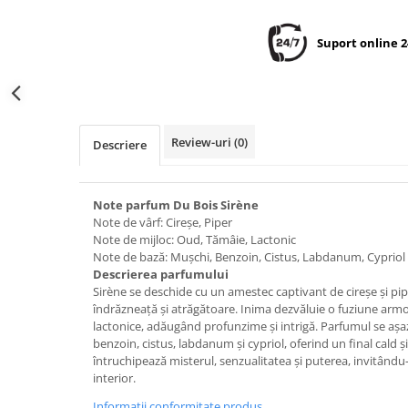
Suport online 2
Review-uri
(0)
Descriere
Note parfum Du Bois Sirène
Note de vârf: Cireșe, Piper
Note de mijloc: Oud, Tămâie, Lactonic
Note de bază: Mușchi, Benzoin, Cistus, Labdanum, Cypriol
Descrierea parfumului
Sirène se deschide cu un amestec captivant de cireșe și pi
îndrăzneață și atrăgătoare. Inima dezvăluie o fuziune arm
lactonice, adăugând profunzime și intrigă. Parfumul se aș
benzoin, cistus, labdanum și cypriol, oferind un final cald ș
întruchipează misterul, senzualitatea și puterea, invitându-
interior.
Informatii conformitate produs