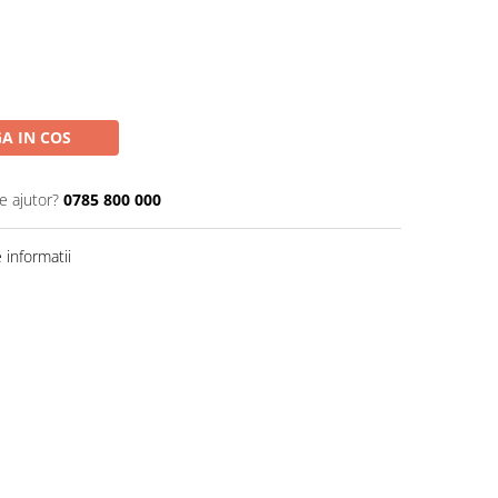
A IN COS
e ajutor?
0785 800 000
informatii