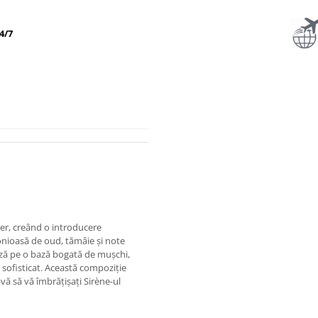
4/7
per, creând o introducere
onioasă de oud, tămâie și note
ază pe o bază bogată de mușchi,
i sofisticat. Această compoziție
vă să vă îmbrățișați Sirène-ul