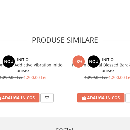
PRODUSE SIMILARE
INITIO
INITIO
NOU
-8%
NOU
riginal Addictive Vibration Initio
Parfum original Blessed Barak
unisex
unisex
1.299,00 Lei
1.200,00 Lei
1.299,00 Lei
1.200,00 Le
ADAUGA IN COS
ADAUGA IN COS