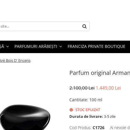
ȘĂ
PARFUMURI ARĂBEȘTI
FRANCIZA PRIVATE BOUTIQUE
ivé Bois D' Encens
Parfum original Armani
2.100,00 Lei
1.449,00 Lei
Cantitate
:
100 ml
STOC EPUIZAT
Durata de livrare:
3-5 zile
Cod Produs:
C1726
Ai nevoie d