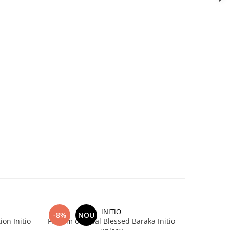
INITIO
-8%
NOU
-6%
ion Initio
Parfum original Blessed Baraka Initio
Parfum ori