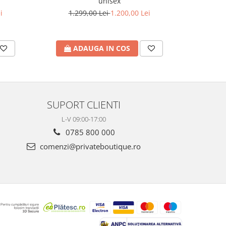
unisex
i
1.299,00 Lei
1.200,00 Lei
1.
ADAUGA IN COS
A
SUPORT CLIENTI
L-V 09:00-17:00
0785 800 000
comenzi@privateboutique.ro