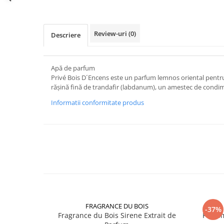
Review-uri
(0)
Descriere
Apă de parfum
Privé Bois D´Encens este un parfum lemnos oriental pentru
rășină fină de trandafir (labdanum), un amestec de condime
Informatii conformitate produs
FRAGRANCE DU BOIS
-37%
Fragrance du Bois Sirene Extrait de
Parfum