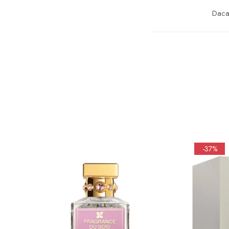
Daca 
-37%