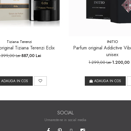
Tiziana Terenzi
INITIO
riginal Tiziana Terenzi Eclix
Parfum original Addictive Vibr
unisex
.399,00 Lei
887,00 Lei
1.299,00 Lei
1.200,00 
ADAUGA IN COS
ADAUGA IN COS
SOCIAL
Urmareste-ne in social media