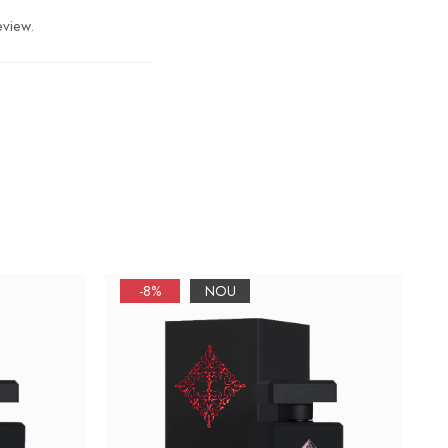
eview.
-8%
NOU