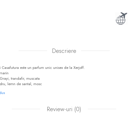
Descriere
Casafutura este un parfum unic unisex de la Xerjoff.
zmarin
Grayi, trandafir, muscata
dru, lemn de santal, mosc
odus
Review-uri
(0)