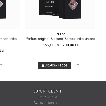
INITIO
ation Initio
Parfum original Blessed Baraka Initio unisex
1.299,00 Lei
1.200,00 Lei
Lei
ADAUGA IN COS
SUPORT CLIENTI
L-V 09:00-17:00
0785 800 000