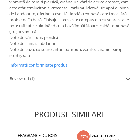
vibrantă de rom și piersică, creând un vârf de citrice aromat, care
este atât strălucitor. si crocante. Parfumul dezvăluie apoi o inimă
de Labdanum, oferind o esență florală cremoasă care trece fără
probleme în bază. Finisajul luxos este compus din cuișoare și alte
note rafinate, culminând cu o bază îmbătătoare, caldă, lemnoasă
și ușor vanilică.
Note de vârf: rom, piersică
Note de inimă: Labdanum
Note de bază: cuișoare, arțar, bourbon, vanilie, caramel, sirop,
scorțișoară
Informatii conformitate produs
Review-uri
(1)
PRODUSE SIMILARE
FRAGRANCE DU BOIS
Tiziana Terenzi
-37%