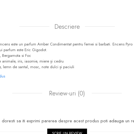
Descriere
ncens este un parfum Amber Condimentat pentru femei si barbati. Encens Pyro a
tui parfum este Eric Gigodot.
, Bergamota si Foc
 animale, iris, iasomie, miere și cedru
e, lemn de santal, mosc, note dulci și paciuli
odus
Review-uri
(0)
doresti sa iti exprimi parerea despre acest produs poti adauga un r
SCRIE UN REVIEW