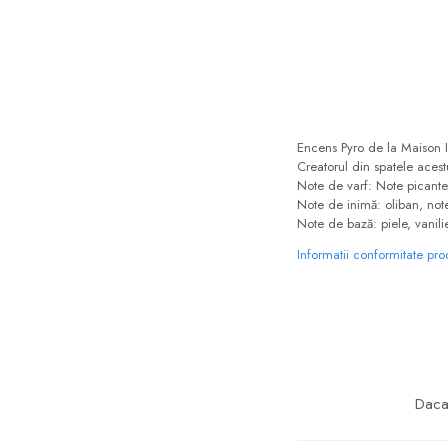
Encens Pyro de la Maison I
Creatorul din spatele aces
Note de varf: Note picante
Note de inimă: oliban, note
Note de bază: piele, vanili
Informatii conformitate pr
Daca 