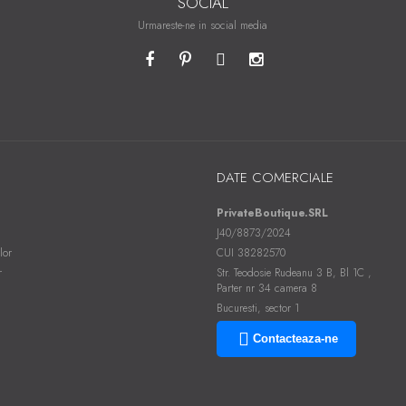
SOCIAL
Urmareste-ne in social media
DATE COMERCIALE
PrivateBoutique.SRL
J40/8873/2024
lor
CUI 38282570
r
Str. Teodosie Rudeanu 3 B, Bl 1C ,
Parter nr 34 camera 8
Bucuresti, sector 1
Contacteaza-ne