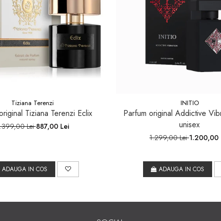
Tiziana Terenzi
INITIO
riginal Tiziana Terenzi Eclix
Parfum original Addictive Vibr
unisex
.399,00 Lei
887,00 Lei
1.299,00 Lei
1.200,00 
ADAUGA IN COS
ADAUGA IN COS