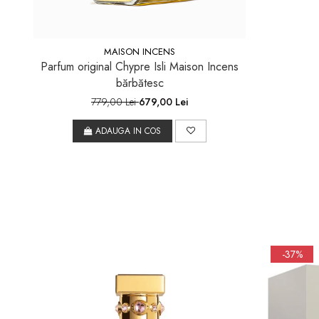
MAISON INCENS
Parfum original Chypre Isli Maison Incens
bărbătesc
779,00 Lei
679,00 Lei
ADAUGA IN COS
-37%