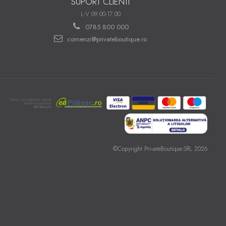
SUPORT CLIENTI
L-V 09:00-17:00
0785 800 000
comenzi@privateboutique.ro
©Copyright PrivateBoutique.SRL 2026