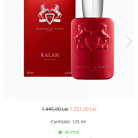
1.445,00 Lei
1.251,00 Lei
Cantitate
:
125 ml
IN STOC