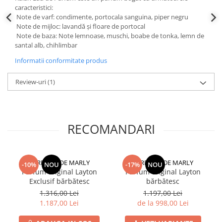
caracteristici:
Note de varf: condimente, portocala sanguina, piper negru
Note de mijloc: lavandă și floare de portocal
Note de baza: Note lemnoase, muschi, boabe de tonka, lemn de
santal alb, chihlimbar
Informatii conformitate produs
Review-uri
(1)
RECOMANDARI
PARFUMS DE MARLY
PARFUMS DE MARLY
-10%
NOU
-17%
NOU
Parfum original Layton
Parfum original Layton
Exclusif bărbătesc
bărbătesc
1.316,00 Lei
1.197,00 Lei
1.187,00 Lei
de la 998,00 Lei