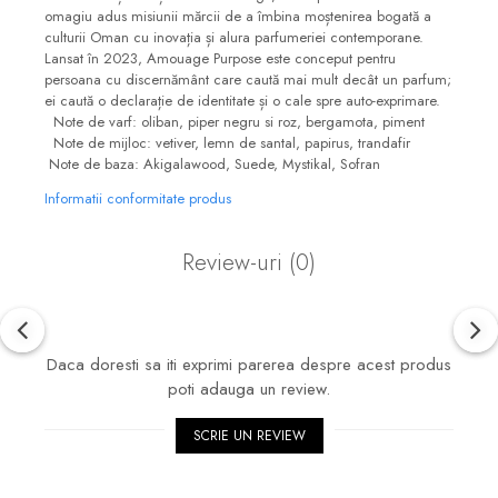
omagiu adus misiunii mărcii de a îmbina moștenirea bogată a
culturii Oman cu inovația și alura parfumeriei contemporane.
Lansat în 2023, Amouage Purpose este conceput pentru
persoana cu discernământ care caută mai mult decât un parfum;
ei caută o declarație de identitate și o cale spre auto-exprimare.
Note de varf: oliban, piper negru si roz, bergamota, piment
Note de mijloc: vetiver, lemn de santal, papirus, trandafir
Note de baza: Akigalawood, Suede, Mystikal, Sofran
Informatii conformitate produs
Review-uri
(0)
Daca doresti sa iti exprimi parerea despre acest produs
poti adauga un review.
SCRIE UN REVIEW