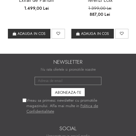
Extrait de Parfum
Terenzi Eclix
1.499,00 Lei
1.399,00 Lei
887,00 Lei
ADAUGA IN COS
ADAUGA IN COS
NEWSLETTER
Nu rata ofertele si promotiile noastre
Vreau sa primesc newsletter cu promotiile
magazinului. Afla mai multe in
Politica de
Confidentialitate
SOCIAL