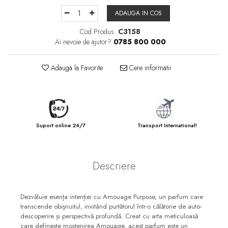
ADAUGA IN COS
Cod Produs:
C3158
Ai nevoie de ajutor?
0785 800 000
Adauga la Favorite
Cere informatii
Suport online 24/7
Transport International!
Descriere
Dezvăluie esența intenției cu Amouage Purpose, un parfum care
transcende obișnuitul, invitând purtătorul într-o călătorie de auto-
descoperire și perspectivă profundă. Creat cu arta meticuloasă
care definește moștenirea Amouage, acest parfum este un