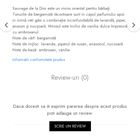
Sauvage de la Dior este un miros oriental pentru bărbați.
Tonurile de bergamotă răcoritoare sunt in capul parfumului apoi
in inimă veti găsi o combinație inconfundabilă de lavandă, piper,
anason și nucșoară. Mirosul este închis de vanilia dulce împreună
cu ambroxanul.
Note de vârf: bergamotă
Note de mijloc: lavanda, piperul de susan, anasonul, nucsoară
Note de bază: ambroxan, vanilie
Informatii conformitate produs
Review-uri
(0)
Daca doresti sa iti exprimi parerea despre acest produs
poti adauga un review.
SCRIE UN REVIEW