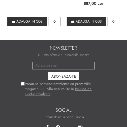
887,00 Lei
ADAUGA IN COS
ADAUGA IN COS
NEWSLETTER
Nu rata ofertele si promotiile noastre
Vreau sa primesc newsletter cu promotiile
magazinului. Afla mai multe in
Politica de
Confidentialitate
SOCIAL
Urmareste-ne in social media