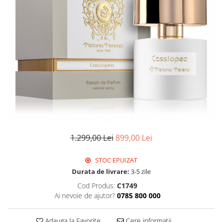
1.299,00 Lei
899,00 Lei
STOC EPUIZAT
Durata de livrare:
3-5 zile
Cod Produs:
C1749
Ai nevoie de ajutor?
0785 800 000
Adauga la Favorite
Cere informatii