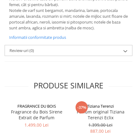
femei, cât și pentru bărbați.
Notele de varf sunt bergamot, mandarina, lamaie, portocala
amaruie, lavanda, rozmarin si mirt; notele de mijloc sunt floare de
portocal african, neroli, iasomie si pitosporum; notele de baza
sunt ambra, aglica si ambretta (nalba de mosc).
Informatii conformitate produs
Review-uri
(0)
PRODUSE SIMILARE
FRAGRANCE DU BOIS
Tiziana Terenzi
-37%
Fragrance du Bois Sirene
Parfum original Tiziana
Extrait de Parfum
Terenzi Eclix
1.499,00 Lei
1.399,00 Lei
887,00 Lei